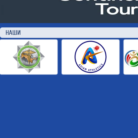
НАШИ П