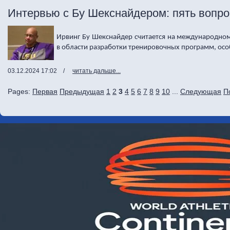
Интервью с Бу Шекснайдером: пять вопро
Ирвинг Бу Шекснайдер считается на международном
в области разработки тренировочных программ, осо
03.12.2024 17:02
/
читать дальше...
Pages:
Первая
Предыдущая
1
2
3
4
5
6
7
8
9
10
...
Следующая
П