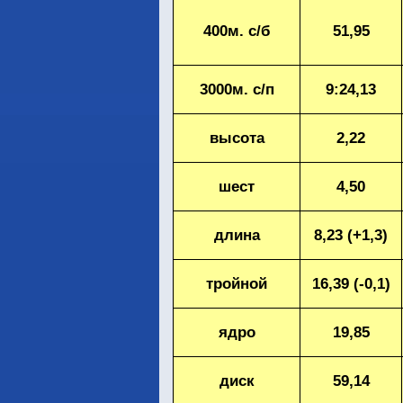
400м. с/б
51,95
3000м. с/п
9:24,13
высота
2,22
шест
4,50
длина
8,23 (+1,3)
тройной
16,39 (-0,1)
ядро
19,85
диск
59,14