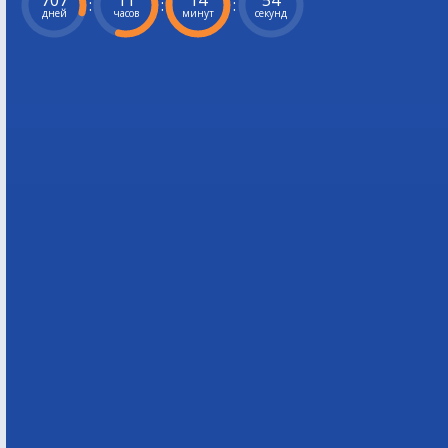
707
11
14
53
:
:
:
дней
часов
минут
секунд