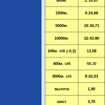
800м.
2:10,07
1500м.
4:24,68
5000м.
16:34,71
10000м.
32:43.80
100м. с/б (-0,2)
13,58
400м. с/б
58,30
3000м. с/п
9:42,53
высота
1,90
шест
3,70