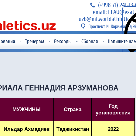
(+998 71) 241-13
email: FLAU@exat.
uzb@mf.worldathletics.o
Проспект И. Каримова д.9
нования
Тренерам
Рекорды
Сборная
Напишите на
ИАЛА ГЕННАДИЯ АРЗУМАНОВА
Год
МУЖЧИНЫ
Страна
установления
Ильдар Ахмадиев
Таджикистан
2022