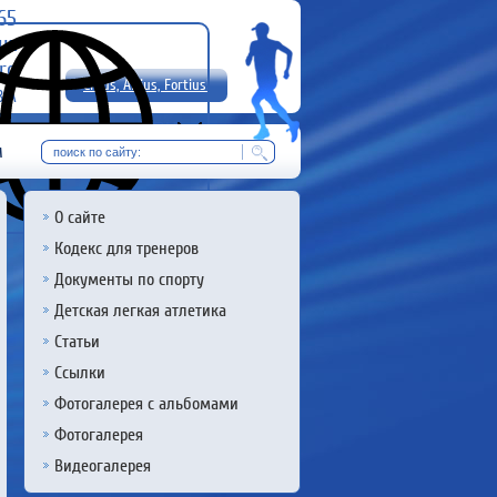
-65
uz
rg
Citius, Altius, Fortius!
8 А
RU
м
О сайте
Кодекс для тренеров
Документы по спорту
Детская легкая атлетика
Статьи
Ссылки
Фотогалерея с альбомами
Фотогалерея
Видеогалерея