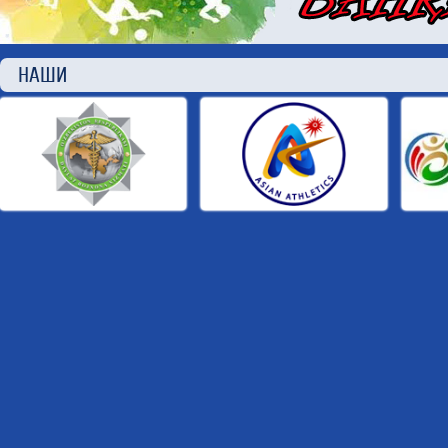
НАШИ П