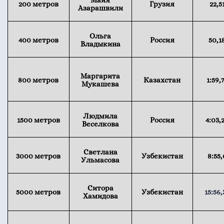
Майя
200 метров
Грузия
22,5
Азарашвили
Ольга
400 метров
Россия
50,1
Владыкина
Маргарита
800 метров
Казахстан
1:59,
Мукашева
Людмила
1500 метров
Россия
4:03,
Веселкова
Светлана
3000 метров
Узбекистан
8:55,
Ульмасова
Ситора
5000 метров
Узбекистан
15:56,
Хамидова