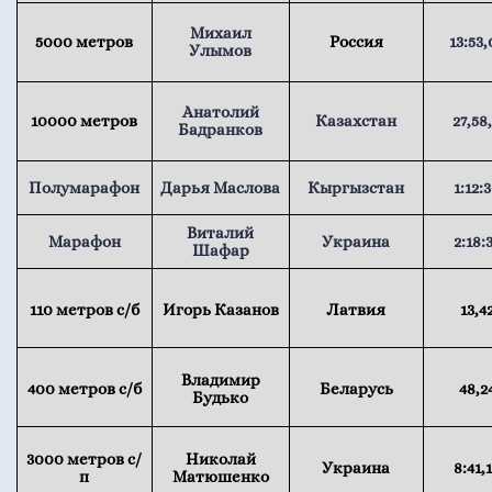
Михаил
5000 метров
Россия
13:53,
Улымов
Анатолий
10000 метров
Казахстан
27,58
Бадранков
Полумарафон
Дарья Маслова
Кыргызстан
1:12:
Виталий
Марафон
Украина
2:18:
Шафар
110 метров с/б
Игорь Казанов
Латвия
13,4
Владимир
400 метров с/б
Беларусь
48,2
Будько
3000 метров с/
Николай
Украина
8:41,
п
Матюшенко