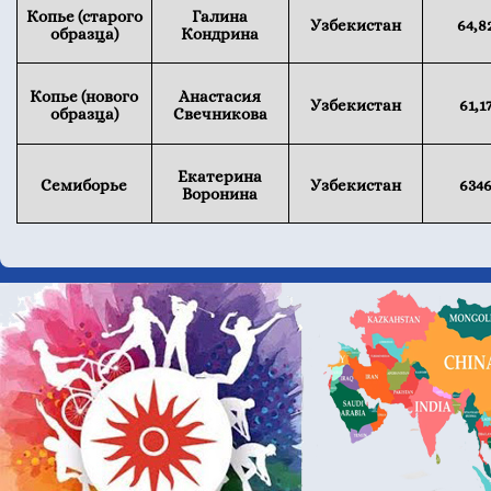
Копье (старого
Галина
Узбекистан
64,8
образца)
Кондрина
Копье (нового
Анастасия
Узбекистан
61,1
образца)
Свечникова
Екатерина
Семиборье
Узбекистан
634
Воронина