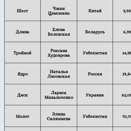
Чжан
Шест
Китай
3,95
Цзысюань
Елена
Длина
Беларусь
6,95
Белевская
Роксана
Тройной
Узбекистан
14,3
Худоярова
Наталья
Ядро
Россия
19,8
Лисовская
Лариса
Диск
Украина
62,0
Михальченко
Элина
Молот
Узбекистан
70,7
Силямиева