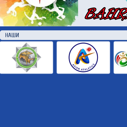
НАШИ П