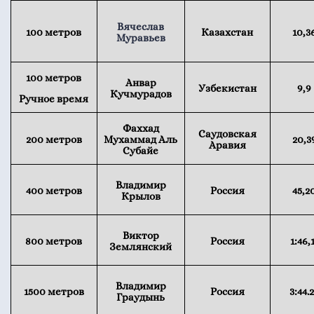
Вячеслав
100 метров
Казахстан
10,3
Муравьев
100 метров
Анвар
Узбекистан
9,9
Кучмурадов
Ручное время
Фаххад
Саудовская
200 метров
Мухаммад Аль
20,3
Аравия
Субайе
Владимир
400 метров
Россия
45,2
Крылов
Виктор
800 метров
Россия
1:46,
Землянский
Владимир
1500 метров
Россия
3:44.
Граудынь