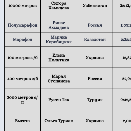
Ситора
10000 метров
Узбекистан
32:13,
Хамидова
Ринас
Полумарафон
Россия
1:03:
Ахмадеев
Марина
Марафон
Казахстан
2:32:
Коробицкая
Елена
100 метров с/б
Украина
12,8
Политика
Мария
400 метров с/б
Россия
52,9
Степанова
3000 метров с/
Рукен Тек
Турция
9:42,
п
Высота
Ольга Турчак
Украина
2,0