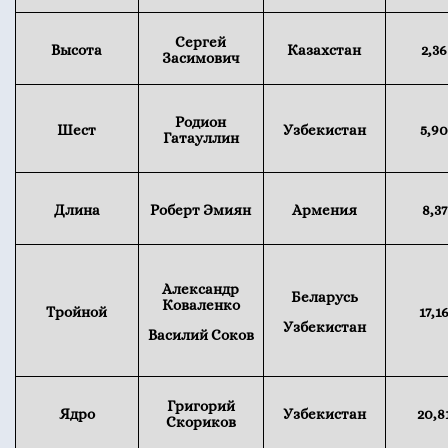
Сергей
Высота
Казахстан
2,36
Засимович
Родион
Шест
Узбекистан
5,9
Гатауллин
Длина
Роберт Эмиян
Армения
8,37
Александр
Беларусь
Коваленко
Тройной
17,1
Узбекистан
Василий Соков
Григорий
Ядро
Узбекистан
20,8
Скориков