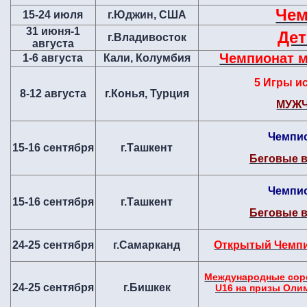
Чем
15-24 июля
г.Юджин, США
31 июня-1
Дет
г.Владивосток
августа
Чемпионат м
1-6 августа
Кали, Колумбия
5 Игры и
8-12 августа
г.Конья, Турция
МУЖ
Чемпио
15-16 сентября
г.Ташкент
Беговые 
Чемпио
15-16 сентября
г.Ташкент
Беговые 
24-25 сентября
г.Самарканд
Открытый Чемпи
Международные сор
24-25 сентября
г.Бишкек
U16 на призы Оли