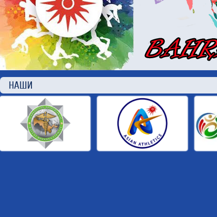
НАШИ П