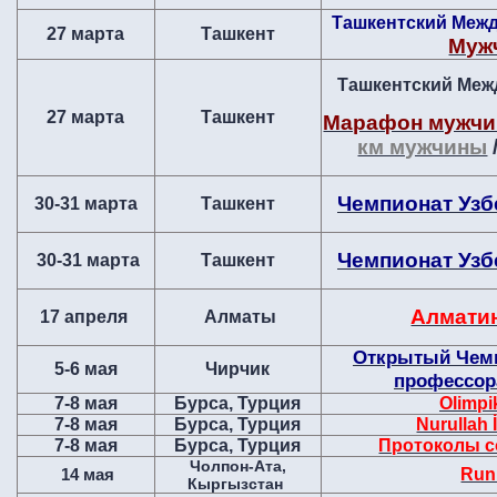
Т
ашкентский Меж
27 марта
Ташкент
Муж
Ташкентский Меж
27 марта
Ташкент
Марафон мужч
км мужчины
Чемпионат Узб
30-31 марта
Ташкент
Чемпионат Узб
30-31 марта
Ташкент
Алмати
17 апреля
Алматы
Открытый Чемп
5-6 мая
Чирчик
профессор
7-8 мая
Бурса, Турция
Olimpi
7-8 мая
Бурса, Турция
Nurullah 
7-8 мая
Бурса, Турция
Протоколы с
Чолпон-Ата,
Run 
14 мая
Кыргызстан