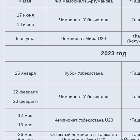
4 мая
4-й мемориал Г.Арзуманова
г.Та
17 июня
Чемпионат Узбекистана
г.Та
18 июня
г.К
5 августа
Чемпионат Мира U20
(Колу
2023 год
25 января
Кубок Узбекистана
г.Та
22 февраля
Чемпионат Узбекистана
г.Та
23 февраля
12 мая
Чемпионат Узбекистана U20
г.Та
13 мая
26 мая
Открытый чемпионат г.Ташкента
г.Та
6 июня
Чемпионат Азии U20
г.Йечхон