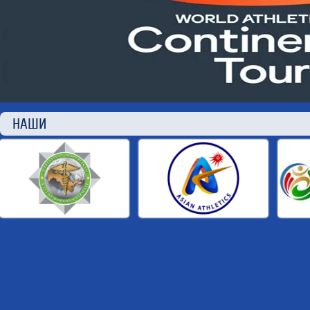
НАШИ П