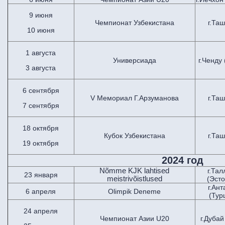
9 июня
Чемпионат Узбекистана
г.Та
10 июня
1 августа
Универсиада
г.Ченду
3 августа
6 сентября
V Мемориал Г.Арзуманова
г.Та
7 сентября
18 октября
Кубок Узбекистана
г.Та
19 октября
2024 год
Nõmme KJK lahtised
г.Та
23 января
meistrivõistlused
(Эст
г.Ан
6 апреля
Olimpik Deneme
(Тур
24 апреля
Чемпионат Азии U20
г.Дуба