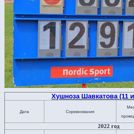
Хушноза Шавкатова (11 и
Ме
Дата
Соревнования
прове
2022 год