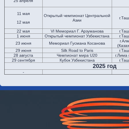
25 апреля
11 мая
Открытый чемпионат Центральной
г.Та
Азии
12 мая
22 мая
VI Мемориал Г. Арзуманова
г.Та
1 июня
Открытый чемпионат Узбекистана
г.Та
г.Ал
23 июня
Мемориал Гусмана Косанова
(Каза
29 июня
Silk Road to Paris
г.Та
28 августа
Чемпионат мира U20
г.Лима
29 сентября
Кубок Узбекистана
г.Та
2025 год
-