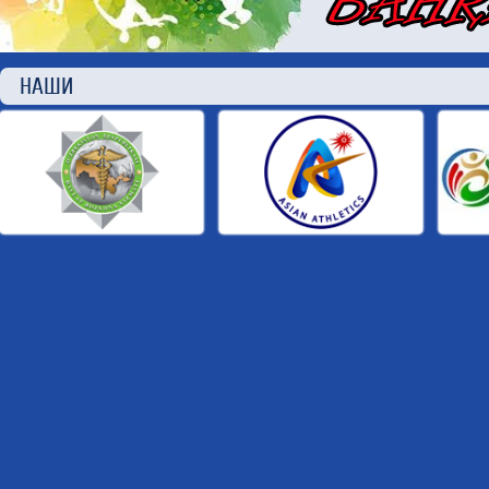
НАШИ П