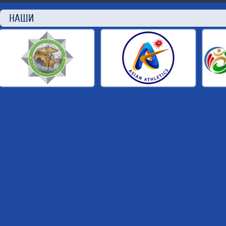
НАШИ П