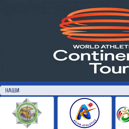
НАШИ П