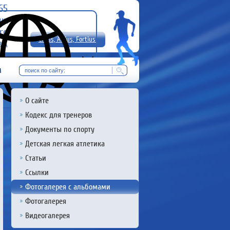
-65
uz
rg
Citius, Altius, Fortius!
8 А
RU
м
О сайте
Кодекс для тренеров
Документы по спорту
Детская легкая атлетика
Статьи
Ссылки
Фотогалерея с альбомами
Фотогалерея
Видеогалерея