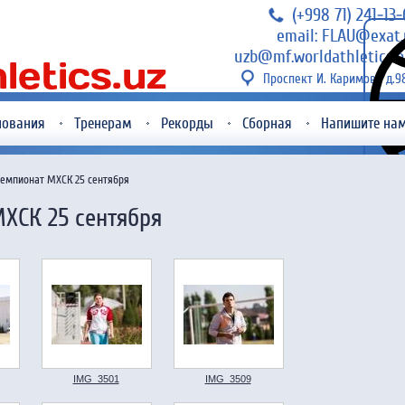
(+998 71) 241-13
email: FLAU@exat.
uzb@mf.worldathletics.o
Проспект И. Каримова д.9
нования
Тренерам
Рекорды
Сборная
Напишите на
емпионат МХСК 25 сентября
ХСК 25 сентября
IMG_3501
IMG_3509