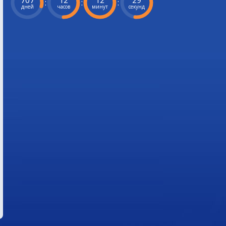
707
12
12
28
:
:
:
дней
часов
минут
секунд