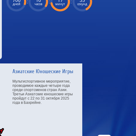
706
16
17
34
:
:
:
дней
часов
минут
секунд
Азиатские Юношеские Игры
Мультиспортивное мероприятие,
проводимое каждые четыре года
среди спортсменов стран Азии.
Третьи Азиатские юношеские игры
пройдут с 22 по 31 октября 2025
года в Бахрейне.