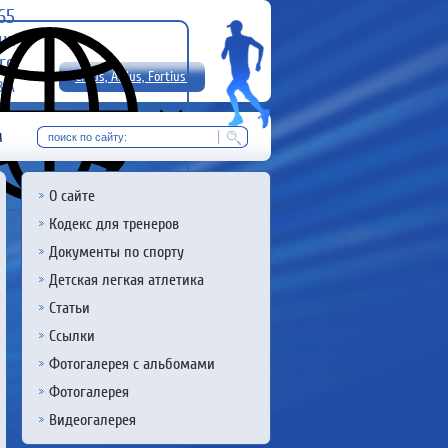
-65
uz
rg
Citius, Altius, Fortius!
8 А
RU
м
О сайте
Кодекс для тренеров
Документы по спорту
Детская легкая атлетика
Статьи
Ссылки
Фотогалерея с альбомами
Фотогалерея
Видеогалерея