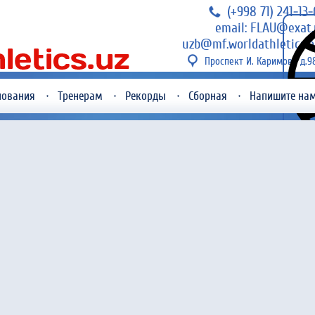
(+998 71) 241-13
email: FLAU@exat.
uzb@mf.worldathletics.o
Проспект И. Каримова д.9
нования
Тренерам
Рекорды
Сборная
Напишите на