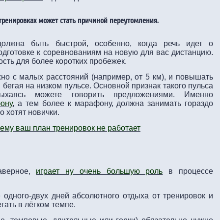
ренировках может стать причиной переутомления.
олжна быть быстрой, особенно, когда речь идет о
дготовке к соревнованиям на новую для вас дистанцию.
ость для более коротких пробежек.
но с малых расстояний (например, от 5 км), и повышать
, бегая на низком пульсе. Основной признак такого пульса
аясь можете говорить предложениями. Именно
ону
, а тем более к марафону, должна занимать гораздо
о хотят новички.
ему ваш план тренировок не работает
наверное,
играет ну очень большую роль
в процессе
одного-двух дней абсолютного отдыха от тренировок и
гать в лёгком темпе.