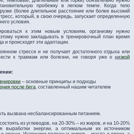
е, темповые, длительные или горки) обязательно нужно
тановительную пробежку в легком темпе. Когда тело
грузке (более длительное расстояние или более высокий
стресс, который, в свою очередь, запускает определенную
него условия.
ироваться к этим новым условиям, организму нужно
этому нужно закладывать в тренировочный план время
а и происходят эти адаптации.
оянном стрессе и не получает достаточного отдыха или
вести к травмам или болезни, не говоря уже о
ни
зкой
ении:
ренировки
– основные принципы и подходы
ения после бега
, составленный нашим читателем
ыть вызвана несбалансированным питанием.
остоять из углеводов, на 20-30% – из жиров, и на 10-20%
я выработки энергии, а оптимальным их источником
 и овощи. Источники полезных жиров – масла и орехи, а