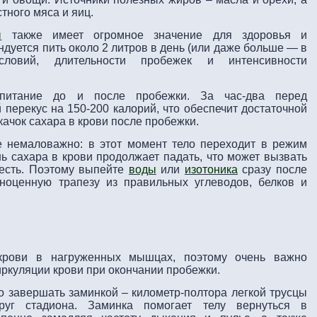
стного мяса и яиц.
ы
также имеет огромное значение для здоровья и
ндуется пить около 2 литров в день (или даже больше — в
словий, длительности пробежек и интенсивности
 питание до и после пробежки. За час-два перед
й перекус на 150-200 калорий, что обеспечит достаточной
качок сахара в крови после пробежки.
е немаловажно: в этот момент тело переходит в режим
ь сахара в крови продолжает падать, что может вызвать
оесть. Поэтому выпейте
воды
или
изотоника
сразу после
ноценную трапезу из правильных углеводов, белков и
крови в нагруженных мышцах, поэтому очень важно
ркуляции крови при окончании пробежки.
о завершать заминкой – километр-полтора легкой трусцы
уг стадиона. Заминка помогает телу вернуться в