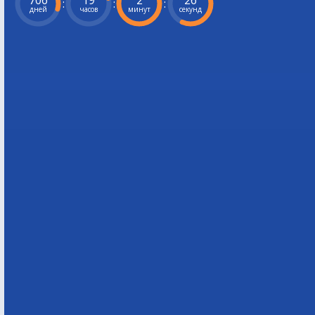
706
19
2
25
:
:
:
дней
часов
минут
секунд