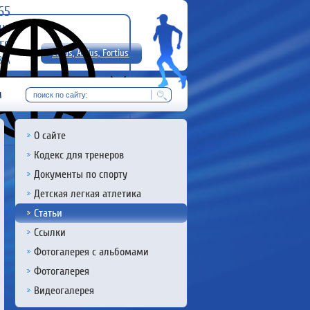
-65
uz
rg
Citius, Altius, Fortius!
8 А
RU
м
О сайте
Кодекс для тренеров
Документы по спорту
Детская легкая атлетика
Статьи
Ссылки
Фотогалерея с альбомами
Фотогалерея
Видеогалерея