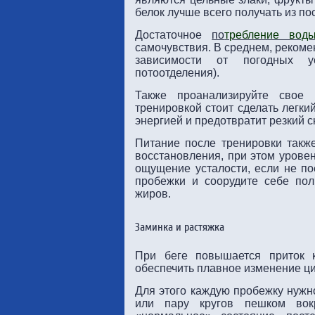
белок лучше всего получать из по
Достаточное
по
требление вод
самочувствия. В среднем, рекоме
зависимости от погодных у
потоотделения).
Также проанализируйте свое
тренировкой стоит сделать легки
энергией и предотвратит резкий с
Питание после тренировки такж
восстановления, при этом уровен
ощущение усталости, если не п
пробежки и соорудите себе пол
жиров.
Заминка и растяжка
При беге повышается приток 
обеспечить плавное изменение ци
Для этого каждую пробежку нужн
или пару кругов пешком вокр