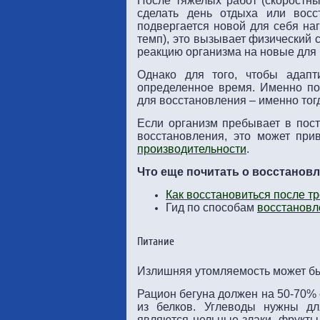
После тяжелых работ (скоростны
сделать день отдыха или восс
подвергается новой для себя на
темп), это вызывает физический 
реакцию организма на новые для 
Однако для того, чтобы адапт
определенное время. Именно по
для восстановления – именно тогд
Если организм пребывает в пост
восстановления, это может при
производительности
.
Что еще почитать о восстановл
Как восстановиться после т
Гид по способам
восстановл
Питание
Излишняя утомляемость может б
Рацион бегуна должен на 50-70% с
из белков. Углеводы нужны дл
являются цельные злаки, фрукты