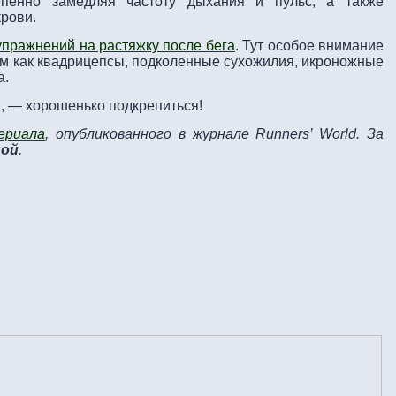
епенно замедляя частоту дыхания и пульс, а также
рови.
упражнений на растяжку после бега
. Тут особое внимание
м как квадрицепсы, подколенные сухожилия, икроножные
а.
и, — хорошенько подкрепиться!
ериала
, опубликованного в журнале Runners’ World. За
ной
.