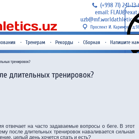
(+998 71) 241-13
email: FLAU@exat.
uzb@mf.worldathletics.o
Проспект И. Каримова д.9
нования
Тренерам
Рекорды
Сборная
Напишите на
ельных тренировок?
ле длительных тренировок?
я отвечает на часто задаваемые вопросы о беге. В этот
чему после длительных тренировок наваливается сильная
ение, целый день хочется спать и есть?