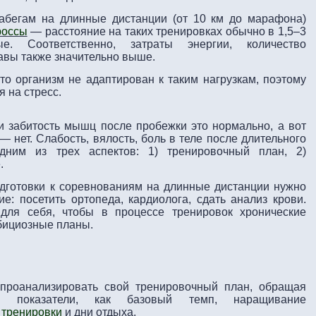
забегам на длинные дистанции (от 10 км до марафона)
россы
— расстояние на таких тренировках обычно в 1,5–3
е. Соответственно, затраты энергии, количество
тавы также значительно выше.
то организм не адаптирован к таким нагрузкам, поэтому
 на стресс.
и забитость мышц после пробежки это нормально, а вот
нет. Слабость, вялость, боль в теле после длительного
дним из трех аспектов: 1) тренировочный план, 2)
.
дготовки к соревнованиям на длинные дистанции нужно
е: посетить ортопеда, кардиолога, сдать анализ крови.
для себя, чтобы в процессе тренировок хронические
бициозные планы.
 проанализировать свой тренировочный план, обращая
 показатели, как базовый темп, наращивание
 тренировки
и дни отдыха.