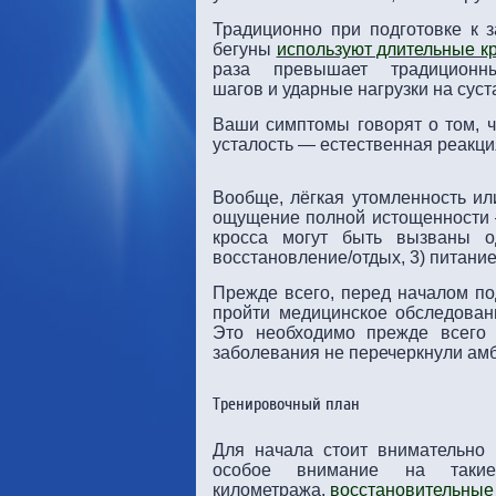
Традиционно при подготовке к 
бегуны
используют длительные к
раза превышает традиционны
шагов и ударные нагрузки на сус
Ваши симптомы говорят о том, ч
усталость — естественная реакция
Вообще, лёгкая утомленность ил
ощущение полной истощенности — 
кросса могут быть вызваны о
восстановление/отдых, 3) питание
Прежде всего, перед началом по
пройти медицинское обследовани
Это необходимо прежде всего 
заболевания не перечеркнули ам
Тренировочный план
Для начала стоит внимательно
особое внимание на такие
километража,
восстановительные