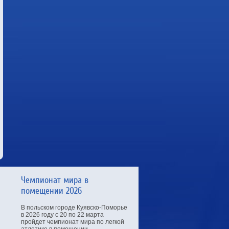
Чемпионат мира в
помещении 2026
В польском городе Куявско-Поморье
в 2026 году с 20 по 22 марта
пройдет чемпионат мира по легкой
атлетике в помещении.