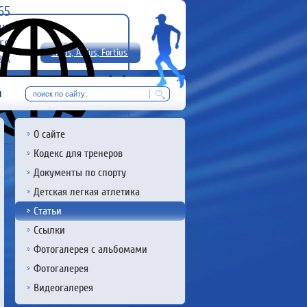
-65
uz
rg
Citius, Altius, Fortius!
8 А
RU
м
О сайте
Кодекс для тренеров
Документы по спорту
Детская легкая атлетика
Статьи
Ссылки
Фотогалерея с альбомами
Фотогалерея
Видеогалерея