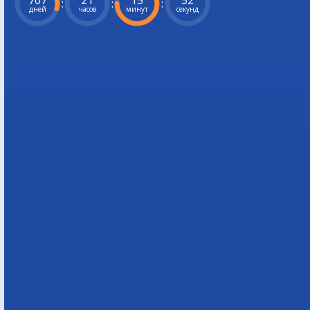
707
21
15
50
:
:
:
дней
часов
минут
секунд