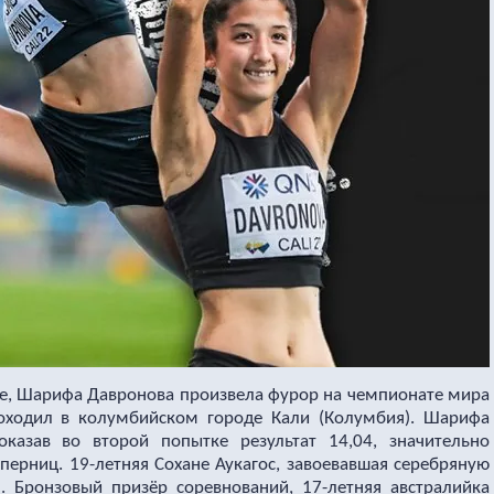
сте, Шарифа Давронова произвела фурор на чемпионате мира
оходил в колумбийском городе Кали (Колумбия). Шарифа
казав во второй попытке результат 14,04, значительно
перниц. 19-летняя Сохане Аукагос, завоевавшая серебряную
8. Бронзовый призёр соревнований, 17-летняя австралийка