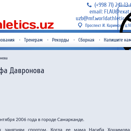
(+998 71) 241-13
email: FLAU@exat.
uzb@mf.worldathletics.o
Проспект И. Каримова д.9
нования
Тренерам
Рекорды
Сборная
Напишите на
онова
фа Давронова
тября 2006 года в городе Самарканде.
к занятиям спортом. Когда ее мама Насиба Хошимова