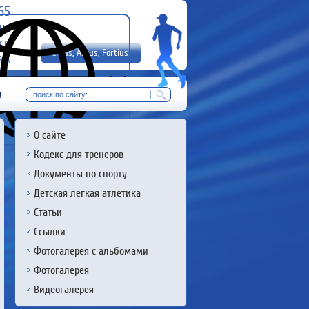
-65
uz
rg
Citius, Altius, Fortius!
8 А
RU
м
О сайте
Кодекс для тренеров
Документы по спорту
Детская легкая атлетика
Статьи
Ссылки
Фотогалерея с альбомами
Фотогалерея
Видеогалерея