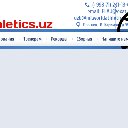
(+998 71) 241-13
email: FLAU@exat.
uzb@mf.worldathletics.o
Проспект И. Каримова д.9
нования
Тренерам
Рекорды
Сборная
Напишите на