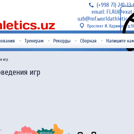
(+998 71) 241-13
email: FLAU@exat.
uzb@mf.worldathletics.o
Проспект И. Каримова д.9
нования
Тренерам
Рекорды
Сборная
Напишите на
я игр
оведения игр