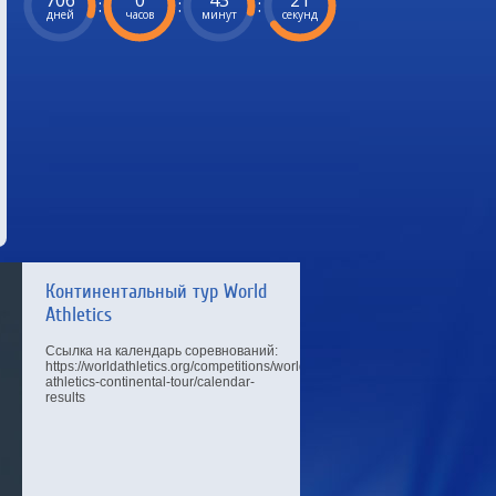
706
0
43
21
:
:
:
дней
часов
минут
секунд
Континентальный тур World
Athletics
Ссылка на календарь соревнований:
https://worldathletics.org/competitions/world-
athletics-continental-tour/calendar-
results