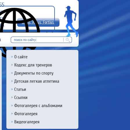
-65
uz
rg
Citius, Altius, Fortius!
8 А
RU
м
О сайте
Кодекс для тренеров
Документы по спорту
Детская легкая атлетика
Статьи
Ссылки
Фотогалерея с альбомами
Фотогалерея
Видеогалерея