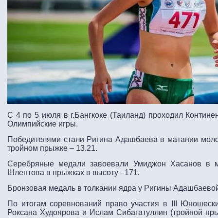
С 4 по 5 июля в г.Бангкоке (Таиланд) проходил Контин
Олимпийские игры.
Победителями стали Ригина Адашбаева в матании молот
тройном прыжке – 13.21.
Серебряные медали завоевали Умиджон Хасанов в м
Шлентова в прыжках в высоту - 171.
Бронзовая медаль в толкании ядра у Ригины Адашбаевой 
По итогам соревнований право участия в III Юношеск
Роксана Худоярова и Ислам Сибагатуллин (тройной пр