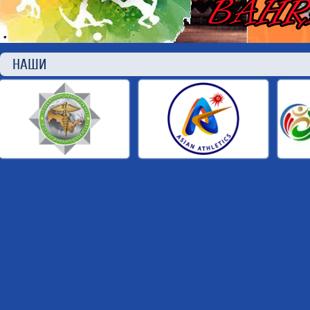
НАШИ П