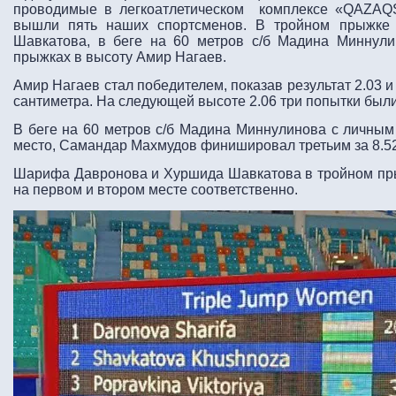
проводимые в легкоатлетическом комплексе «QAZAQ
вышли пять наших спортсменов. В тройном прыжк
Шавкатова, в беге на 60 метров с/б Мадина Миннул
прыжках в высоту Амир Нагаев.
Амир Нагаев стал победителем, показав результат 2.03 
сантиметра.
На следующей высоте 2.06 три попытки были
В беге на 60 метров с/б Мадина Миннулинова с личным
место, Самандар Махмудов финишировал третьим за 8.52
Шарифа Давронова и Хуршида Шавкатова в тройном прыж
на первом и втором месте соответственно.