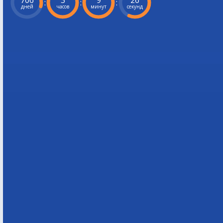
706
3
9
25
:
:
:
дней
часов
минут
секунд