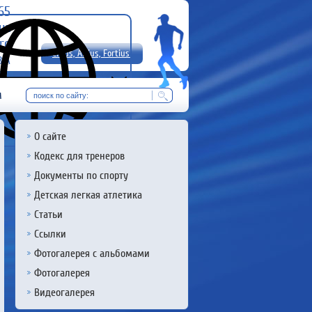
-65
uz
rg
Citius, Altius, Fortius!
8 А
RU
м
О сайте
Кодекс для тренеров
Документы по спорту
Детская легкая атлетика
Статьи
Ссылки
Фотогалерея с альбомами
Фотогалерея
Видеогалерея