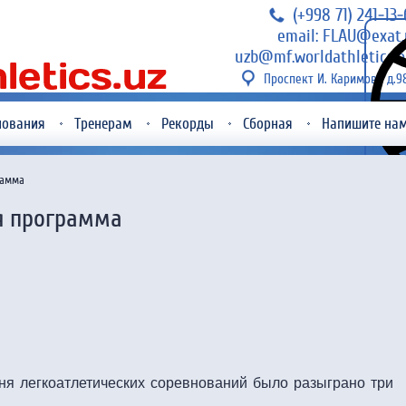
(+998 71) 241-13
email: FLAU@exat.
uzb@mf.worldathletics.o
Проспект И. Каримова д.9
нования
Тренерам
Рекорды
Сборная
Напишите на
рамма
яя программа
ня легкоатлетических соревнований было разыграно три