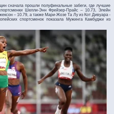
щин сначала прошли полуфинальные забеги, где лучшие
спортсменки Шелли-Энн Фрейзер-Прайс – 10.73, Элейн
ексон – 10.79, а также Мари-Жозе Та Лу из Кот Дивуара -
ропейских спортсменок показала Мужинга Камбуджи из