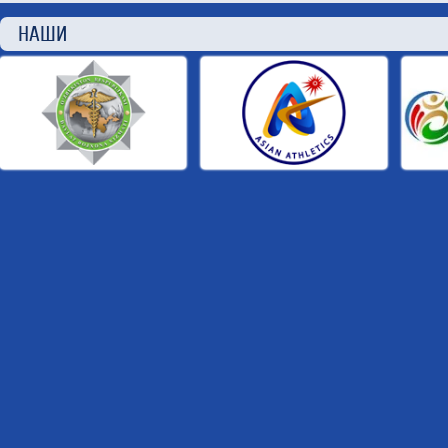
НАШИ П