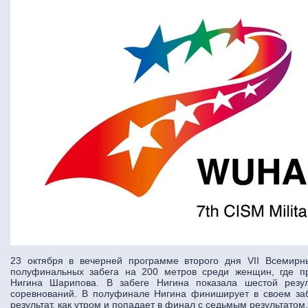
23 октября в вечерней программе второго дня VII Всемир
полуфинальных забега на 200 метров среди женщин, где п
Нигина Шарипова. В забеге Нигина показала шестой резуль
соревнований. В полуфинале Нигина финиширует в своем заб
результат, как утром и попадает в финал с седьмым результатом.