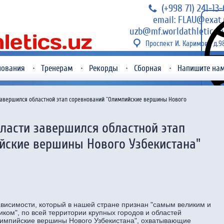
(+998 71) 241-13
email: FLAU@exat.
uzb@mf.worldathletics.o
Проспект И. Каримова д.9
нования
Тренерам
Рекорды
Сборная
Напишите на
завершился областной этап соревнований "Олимпийские вершины Нового
ласти завершился областной этап
йские вершины Нового Узбекистана"
висимости, который в нашей стране признан "самым великим и
ком", по всей территории крупных городов и областей
импийские вершины Нового Узбекистана", охватывающие