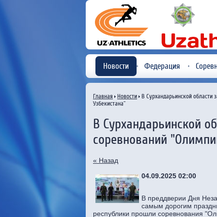
Новости
Федерация
Сорев
Главная
Новости
В Сурхандарьинской области 
Узбекистана"
В Сурхандарьинской об
соревнований "Олимпи
« Назад
04.09.2025 02:00
В преддверии Дня Неза
самым дорогим праздни
республики прошли соревнования "Ол