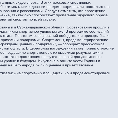
мандных видов спорта. В этих массовых спортивных
блики мальчики и девочки продемонстрировали, насколько они
евнования с ровесниками. Следует отметить, что проведение
ение, так как оно способствует пропаганде здорового образа
анятий спортом по всей стране.
ваны и в Сурхандарьинской области. Соревнования прошли в
частникам спортивное удовольствие. В программе состязаний
тлетики. По итогам соревнований победители и призеры были
 призами и подарками: "Спортсмены, продемонстрировавшие
 награждены ценными подарками", — сообщает пресс-служба
нской области. В церемонии награждения также приняло участие
рое поздравило спортсменов с их высокими результатами и
 что такие достижения послужат основой для достижения
м уровне в будущем. Их усилия в защите чести Родины и
реди нашего народа были оценены и приветствованы.
стязались на спортивных площадках, но и продемонстрировали