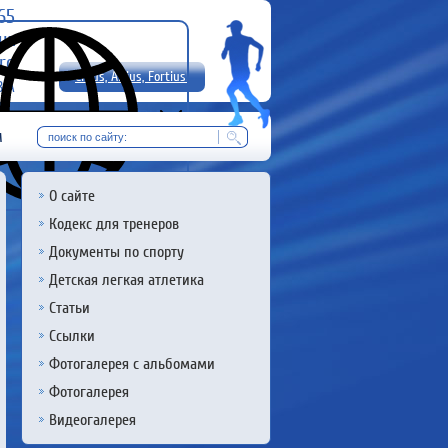
-65
uz
rg
Citius, Altius, Fortius!
8 А
RU
м
О сайте
Кодекс для тренеров
Документы по спорту
Детская легкая атлетика
Статьи
Ссылки
Фотогалерея с альбомами
Фотогалерея
Видеогалерея