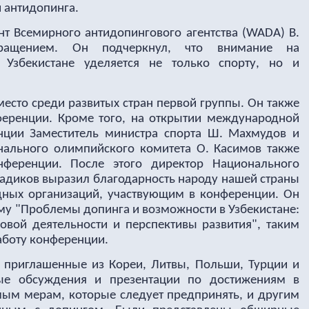
и антидопинга.
т Всемирного антидопингового агентства (WADA) В.
ращением. Он подчеркнул, что внимание на
 Узбекистане уделяется не только спорту, но и
 место среди развитых стран первой группы. Он также
ференции. Кроме того, на открытии международной
нции Заместитель министра спорта Ш. Махмудов и
нального олимпийского комитета О. Касимов также
нференции. После этого директор Национального
 Садиков выразил благодарность народу нашей страны
ных организаций, участвующим в конференции. Он
ему "Проблемы допинга и возможности в Узбекистане:
овой деятельности и перспективы развития", таким
аботу конференции.
, приглашенные из Кореи, Литвы, Польши, Турции и
ные обсуждения и презентации по достижениям в
мым мерам, которые следует предпринять, и другим