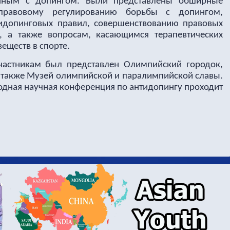
анным с допингом. Были представлены обширные
правовому регулированию борьбы с допингом,
идопинговых правил, совершенствованию правовых
, а также вопросам, касающимся терапевтических
еществ в спорте.
частникам был представлен Олимпийский городок,
а также Музей олимпийской и паралимпийской славы.
одная научная конференция по антидопингу проходит