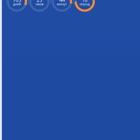
705
23
44
15
:
:
:
дней
часов
минут
секунд