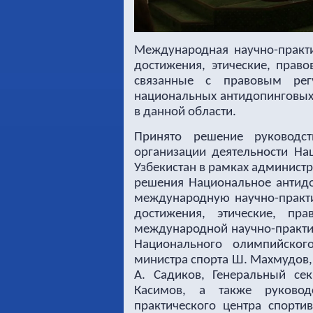
Международная научно-практи
достижения, этические, прав
связанные с правовым рег
национальных антидопинговых
в данной области.
Принято решение руководс
организации деятельности На
Узбекистан в рамках админист
решения Национальное антидо
международную научно-практи
достижения, этические, пр
международной научно-практи
Национального олимпийског
министра спорта Ш. Махмудов,
А. Садиков, Генеральный се
Касимов, а также руковод
практического центра спорт