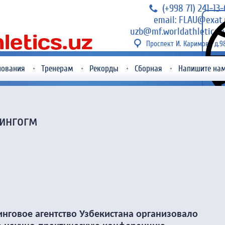
(+998 71) 241-13
email: FLAU@exat.
uzb@mf.worldathletics.o
Проспект И. Каримова д.9
нования
Тренерам
Рекорды
Сборная
Напишите на
пингогм
нговое агентство Узбекистана организовало