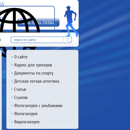
-65
uz
rg
Citius, Altius, Fortius!
8 А
RU
м
О сайте
Кодекс для тренеров
Документы по спорту
Детская легкая атлетика
Статьи
Ссылки
Фотогалерея с альбомами
Фотогалерея
Видеогалерея