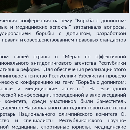
ческая конференция на тему "Борьба с допингом:
овые и медицинские аспекты" затрагивала вопросы,
улированием борьбы с допингом, разработкой
 правил и совершенствованием правовых стандартов
твом нашей страны о "Мерах по эффективной
ционального антидопингового агентства Республики
ративных реформ." Для обеспечения реализации этого
пинговое агентство Республики Узбекистан провело
ческую конференцию на тему "Борьба с допингом:
авовые и медицинские аспекты." На ежегодной
ческой конференции, проведенной в зале заседаний
о комитета, среди участников были Заместитель
 директор Национального антидопингового агентства
кретарь Национального олимпийского комитета О.
ство и специалисты Республиканского научно-
ивной медицины, спортивные юристы, медицинские