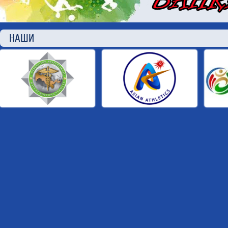
НАШИ П