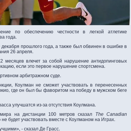
ние по обеспечению честности в легкой атлетике
ва года.
9 декабря прошлого года, а также был обвинен в ошибке в
ания 26 апреля.
12 месяцев влечет за собой нарушение антидопинговых
кацию, если это первое нарушение спортсмена.
ртивном арбитражном суде.
нкции, Коулман не сможет участвовать в перенесенных
окио, где он был бы фаворитом на победу в мужском беге
асса улучшатся из-за отсутствия Коулмана.
 мира на дистанции 100 метров сказал
The Canadian
о не будет участвовать вместе с Коулманом на Играх.
чшими», - сказал Де Грасс.