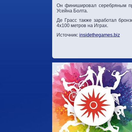
Он финишировал серебряным пр
Усейна Болта.
Де Грасс также заработал брон
4х100 метров на Играх.
Источник:
insidethegames.biz