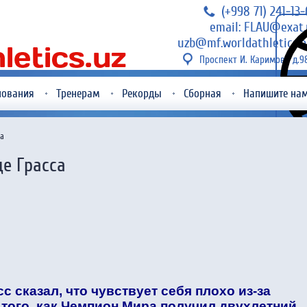
(+998 71) 241-13
email: FLAU@exat.
uzb@mf.worldathletics.o
Проспект И. Каримова д.9
нования
Тренерам
Рекорды
Сборная
Напишите на
са
е Грасса
с сказал, что чувствует себя плохо из-за
того, как Чемпион Мира получил двухлетний