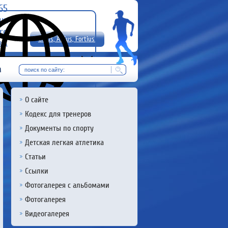
-65
uz
rg
Citius, Altius, Fortius!
8 А
RU
м
О сайте
Кодекс для тренеров
Документы по спорту
Детская легкая атлетика
Статьи
Ссылки
Фотогалерея с альбомами
Фотогалерея
Видеогалерея