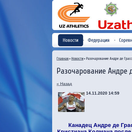
Новости
Федерация
Сорев
Главная
Новости
Разочарование Андре де Грас
Разочарование Андре д
« Назад
14.11.2020 14:59
Канадец Андре де Грас
Кристиана Колмана после 