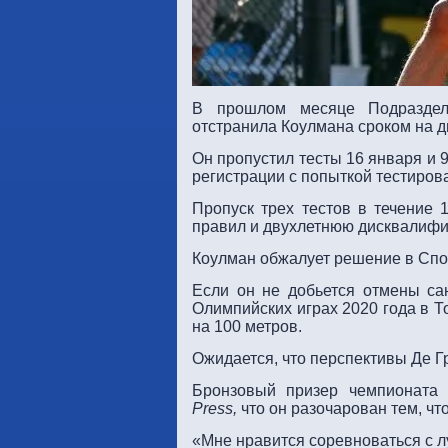
В прошлом месяце Подразделе
отстранила Коулмана сроком на д
Он пропустил тесты 16 января и 
регистрации с попыткой тестиров
Пропуск трех тестов в течение 
правил и двухлетнюю дисквалифи
Коулман обжалует решение в Спо
Если он не добьется отмены са
Олимпийских играх 2020 года в Т
на 100 метров.
Ожидается, что перспективы Де Гр
Бронзовый призер чемпионата
Press,
что он разочарован тем, чт
«Мне нравится соревноваться с лу