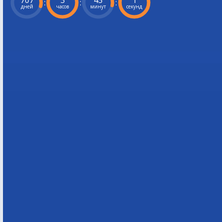
707
3
43
0
:
:
:
дней
часов
минут
секунд