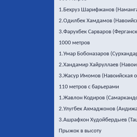
1.Бехруз Шарифжанов (Наманган
2.Одилбек Хамдамов (Навоийска
3.Фарухбек Сарваров (Ферганска
1000 метров
1.Умар Бобоназаров (Сурхандар
2.Хандамир Хайруллаев (Навоий
3.Жасур Имомов (Навоийская об
110 метров с барьерами
1.Жавлон Кодиров (Самаркандск
2.Улугбек Ахмаджонов (Андижан
3.Ашрафхон Худойбердыев (Таш
Прыжок в высоту