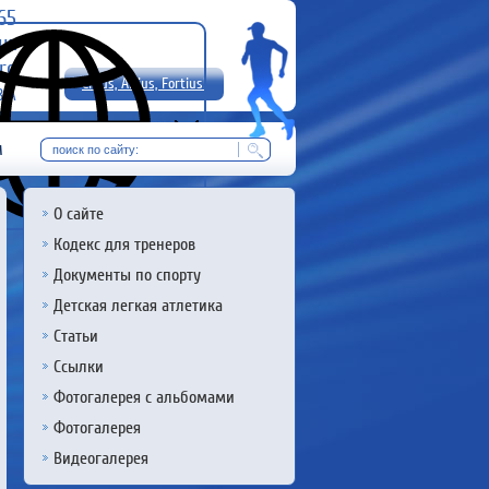
-65
uz
rg
Citius, Altius, Fortius!
8 А
RU
м
О сайте
Кодекс для тренеров
Документы по спорту
Детская легкая атлетика
Статьи
Ссылки
Фотогалерея с альбомами
Фотогалерея
Видеогалерея