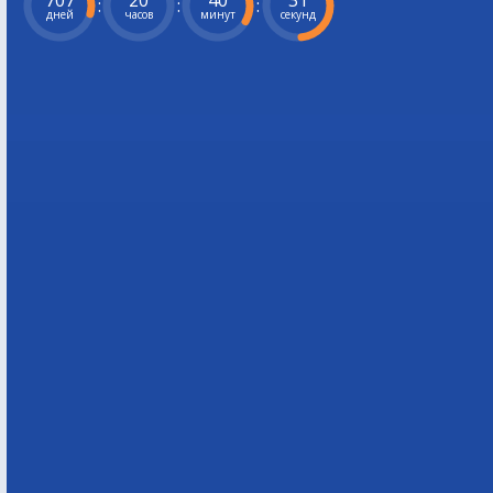
707
20
40
30
:
:
:
дней
часов
минут
секунд