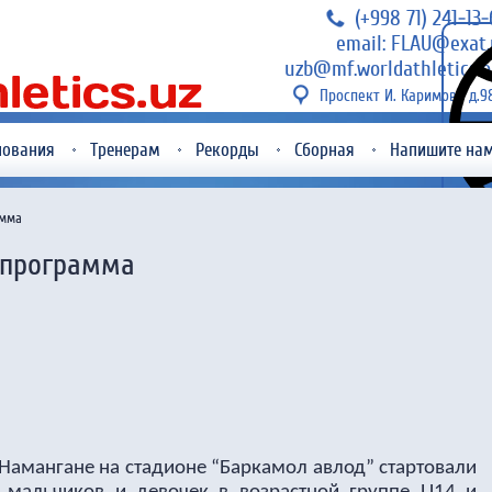
(+998 71) 241-13
email: FLAU@exat.
uzb@mf.worldathletics.o
Проспект И. Каримова д.9
нования
Тренерам
Рекорды
Сборная
Напишите на
амма
 программа
е Намангане на стадионе “Баркамол авлод” стартовали