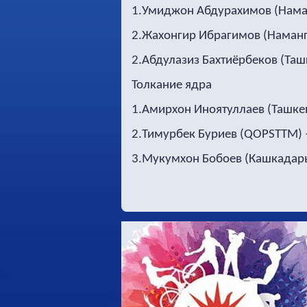
1.Умиджон Абдурахимов (Наманг
2.Жахонгир Ибрагимов (Наманга
2.Абдулазиз Бахтиёрбеков (Ташк
Толкание ядра
1.Амирхон Иноятуллаев (Ташкен
2.Тимурбек Буриев (
QOPSTTM
)
3.Мукумхон Бобоев (Кашкадарь