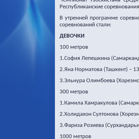
Чемпионат Узбекистана сред
Республиканские соревнования
В утренней программе соревн
соревнований стали:
ДЕВОЧКИ
100 метров
1.София Лепешкина (Самаркандс
2.Яна Норматова (Ташкент) – 1
3.Эльнура Олимбоева (Хорезмск
300 метров
1.Камила Хамракулова (Самарка
2.Холидахон Султонова (Хорезм
3.Фариза Розиева (Сурхандарьин
1000 метров