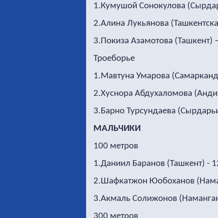
1.Кумушой Сонокулова (Сырдар
2.Алина Лукьянова (Ташкентская
3.Покиза Азамотова (Ташкент) –
Троеборье
1.Мавтуна Умарова (Самаркандс
2.Хуснора Абдухаломова (Андиж
3.Барно Турсундаева (Сырдарьи
МАЛЬЧИКИ
100 метров
1.Даниил Баранов (Ташкент) - 1
2.Шафкатжон Юобоханов (Наман
3.Акмаль Солижонов (Наманганс
300 метров