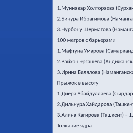
1.Муннавар Холтораева (Сурхан
2.Бинура Ибрагимова (Наманган
3.Нурбону Шерматова (Наманган
100 метров с барьерами
1.Мафтуна Умарова (Самаркандс
2.Райхон Эргашева (Андижанска
3.Ирина Белялова (Наманганска
Прыжок в высоту
1.Диёра Убайдуллаева (Сырдарь
2.Дильнура Хайдарова (Ташкент
3.Алина Кагирова (Ташкент) – 1
Толкание ядра