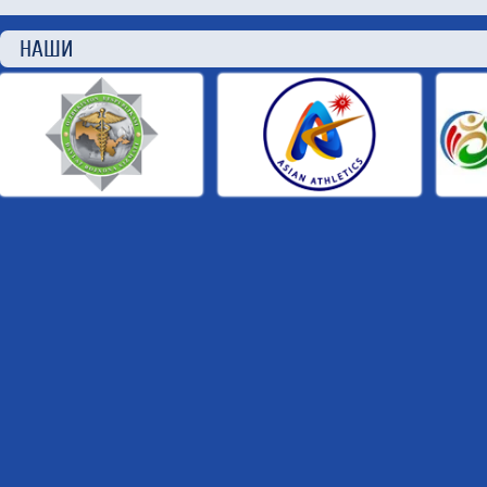
НАШИ П