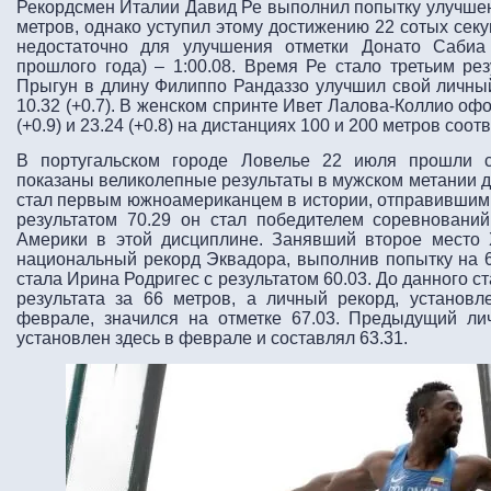
Рекордсмен Италии Давид Ре выполнил попытку улучшен
метров, однако уступил этому достижению 22 сотых секу
недостаточно для улучшения отметки Донато Сабиа
прошлого года) – 1:00.08. Время Ре стало третьим рез
Прыгун в длину Филиппо Рандаззо улучшил свой личный
10.32 (+0.7). В женском спринте Ивет Лалова-Коллио оф
(+0.9) и 23.24 (+0.8) на дистанциях 100 и 200 метров соот
В португальском городе Ловелье 22 июля прошли с
показаны великолепные результаты в мужском метании д
стал первым южноамериканцем в истории, отправившим с
результатом 70.29 он стал победителем соревнован
Америки в этой дисциплине. Занявший второе место
национальный рекорд Эквадора, выполнив попытку на 
стала Ирина Родригес с результатом 60.03. До данного ст
результата за 66 метров, а личный рекорд, установ
феврале, значился на отметке 67.03. Предыдущий л
установлен здесь в феврале и составлял 63.31.