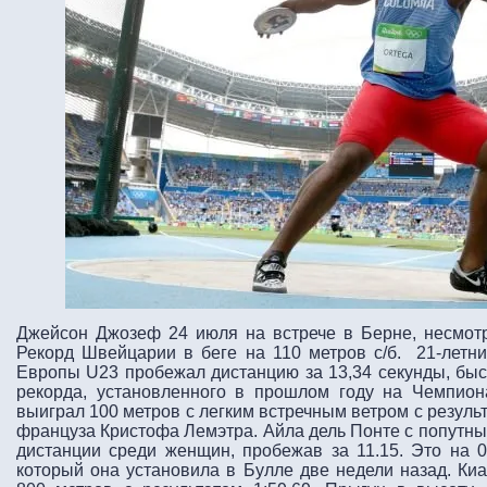
Джейсон Джозеф 24 июля на встрече в Берне, несмотр
Рекорд Швейцарии в беге на 110 метров с/б. 21-летн
Европы U23 пробежал дистанцию за 13,34 секунды, быс
рекорда, установленного в прошлом году на Чемпио
выиграл 100 метров с легким встречным ветром с резуль
француза Кристофа Лемэтра. Айла дель Понте с попутным
дистанции среди женщин, пробежав за 11.15. Это на 0
который она установила в Булле две недели назад. Киа