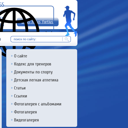
-65
uz
rg
Citius, Altius, Fortius!
8 А
RU
м
О сайте
Кодекс для тренеров
Документы по спорту
Детская легкая атлетика
Статьи
Ссылки
Фотогалерея с альбомами
Фотогалерея
Видеогалерея