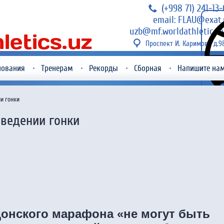
(+998 71) 241-13
email: FLAU@exat.
uzb@mf.worldathletics.o
Проспект И. Каримова д.9
нования
Тренерам
Рекорды
Сборная
Напишите на
и гонки
оведении гонки
онского марафона «не могут быть