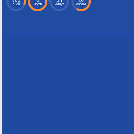
706
0
54
25
:
:
:
дней
часов
минут
секунд