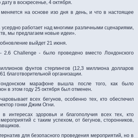
 дату в воскресенье, 4 октября.
 меняется на основе изо дня в день, и что в настоящее
s усердно работает над многими различными сценариями,
ств, мы предлагаем новые идеи».
обновление выйдет 21 июня.
- 2.6 Challenge - было проведено вместо Лондонского
иллионов фунтов стерлингов (12,3 миллиона долларов
961 благотворительной организации.
ондонском марафоне вышла после того, как было
он в этом году 25 октября был отменен.
чаровывает всех бегунов, особенно тех, кто обеспечил
ректор гонки Джим Огни.
в интересах здоровья и благополучия всех тех, кто
мероприятий с таким успехом, от бегунов, сторонников,
тавщиков.
ернатив для безопасного проведения мероприятий, но в