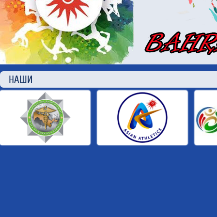
НАШИ П