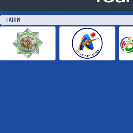
НАШИ П