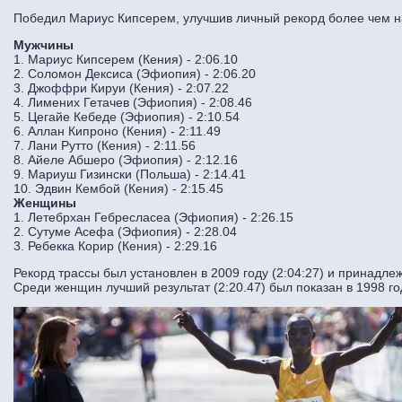
Победил Мариус Кипсерем, улучшив личный рекорд более чем н
Мужчины
1. Мариус Кипсерем (Кения) - 2:06.10
2. Соломон Дексиса (Эфиопия) - 2:06.20
3. Джоффри Кируи (Кения) - 2:07.22
4. Лимених Гетачев (Эфиопия) - 2:08.46
5. Цегайе Кебеде (Эфиопия) - 2:10.54
6. Аллан Кипроно (Кения) - 2:11.49
7. Лани Рутто (Кения) - 2:11.56
8. Айеле Абшеро (Эфиопия) - 2:12.16
9. Мариуш Гизински (Польша) - 2:14.41
10. Эдвин Кембой (Кения) - 2:15.45
Женщины
1. Летебрхан Гебресласеа (Эфиопия) - 2:26.15
2. Сутуме Асефа (Эфиопия) - 2:28.04
3. Ребекка Корир (Кения) - 2:29.16
Рекорд трассы был установлен в 2009 году (2:04:27) и принадле
Среди женщин лучший результат (2:20.47) был показан в 1998 г