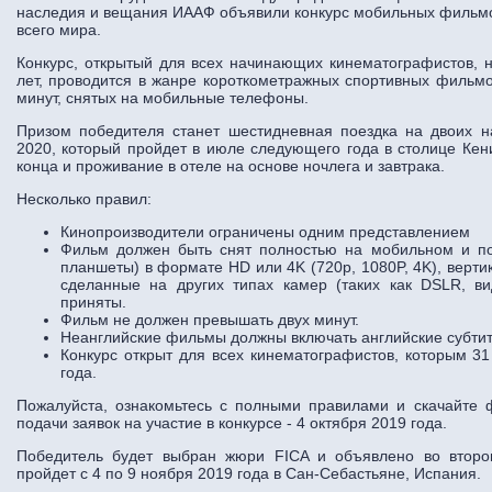
наследия и вещания ИААФ объявили конкурс мобильных фильмо
всего мира.
Конкурс, открытый для всех начинающих кинематографистов, н
лет, проводится в жанре короткометражных спортивных фильм
минут, снятых на мобильные телефоны.
Призом победителя станет шестидневная поездка на двоих 
2020, который пройдет в июле следующего года в столице Кен
конца и проживание в отеле на основе ночлега и завтрака.
Несколько правил:
Кинопроизводители ограничены одним представлением
Фильм должен быть снят полностью на мобильном и по
планшеты) в формате HD или 4K (720p, 1080P, 4K), верт
сделанные на других типах камер (таких как DSLR, ви
приняты.
Фильм не должен превышать двух минут.
Неанглийские фильмы должны включать английские субти
Конкурс открыт для всех кинематографистов, которым 31
года.
Пожалуйста, ознакомьтесь с полными правилами и скачайте
подачи заявок на участие в конкурсе - 4 октября 2019 года.
Победитель будет выбран жюри FICA и объявлено во второ
пройдет с 4 по 9 ноября 2019 года в Сан-Себастьяне, Испания.