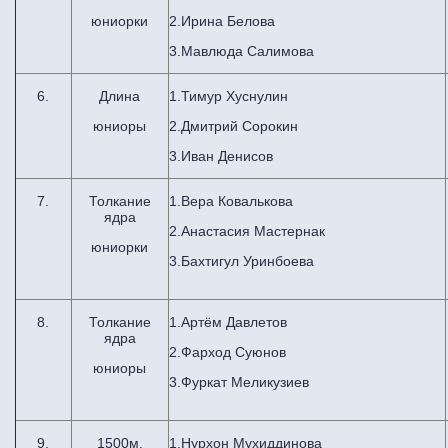
юниорки
2.Ирина Белова
3.Мавлюда Салимова
6.
Длина
1.Тимур Хуснулин
юниоры
2.Дмитрий Сорокин
3.Иван Денисов
7.
Толкание
1.Вера Ковалькова
ядра
2.Анастасия Мастернак
юниорки
3.Бахтигул Уринбоева
8.
Толкание
1.Артём Давлетов
ядра
2.Фарход Суюнов
юниоры
3.Фуркат Меликузиев
9.
1500м.
1.Нурхон Мухиддинова