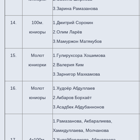
3.Зарина Рамазанова
14.
100м.
1.Дмитрий Сорокин
юниоры
2.Олим Ларёв
3.Мамуржон Матякубов
15.
Молот
1.Гулирухсора Хошимова
юниорки
2.Валерия Ким
3.Зарнигор Махкамова
16.
Молот
1.Худоёр Абдуллаев
юниоры
2.Акбаров Борхаёт
3.Асадбек Абдубаннонов
1.Рамазанова, Акбаралиева,
Хамидуллаева, Молчанова
17.
4х100м.
2.Худойбердиева, Абдуллаева,