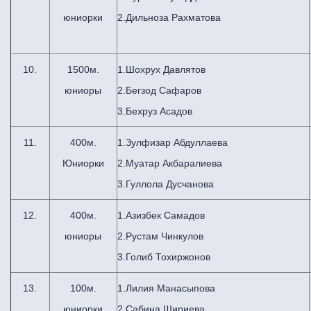
юниорки
2.Дильноза Рахматова
10.
1500м.
1.Шохрух Давлятов
юниоры
2.Бегзод Сафаров
3.Бехруз Асадов
11.
400м.
1.Зулфизар Абдуллаева
Юниорки
2.Муатар Акбаралиева
3.Гуллола Дусчанова
12.
400м.
1.Азизбек Самадов
юниоры
2.Рустам Чинкулов
3.Голиб Тохиржонов
13.
100м.
1.Лилия Манасыпова
юниорки
2.Сабина Шириева