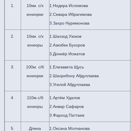
1.
10км. с/х
1.Нодира Исломова
юниорки
2.Севара Ибрагимова
3.Захро Нуримонова
2.
10км. с/х
1.Шахзод Узоков
юниоры
2.Азизбек Бухоров
3.Дониёр Исматов
3.
100м. с/б
1.Елизавета Щусь
юниорки
2.Шахрибону Абдуллаева
3.Угилой Абдуллаева
4.
110м.c/б
1.Артём Удалов
юниоры
2.Анвар Сафаров
3.Фарход Паттаев
5.
Длина
1.Оксана Молчанова