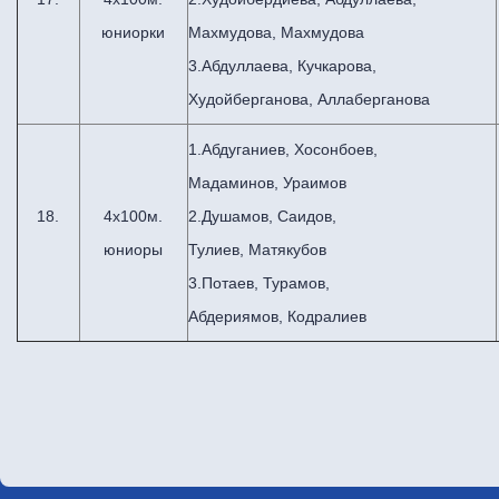
юниорки
Махмудова, Махмудова
3.Абдуллаева, Кучкарова,
Худойберганова, Аллаберганова
1.Абдуганиев, Хосонбоев,
Мадаминов, Ураимов
18.
4х100м.
2.Душамов, Саидов,
юниоры
Тулиев, Матякубов
3.Потаев, Турамов,
Абдериямов, Кодралиев