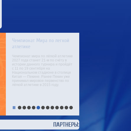
Чемпионат Мира по легкой
атлетике
Чемпионат мира по лёгкой атлетике
2027 года станет 21-м по счёту в
истории данного турнира и пройдёт
с 11 по 19 сентября на
Национальном стадионе в столице
Китая — Пекине. Ранее Пекин уже
принимал мировое первенство по
лёгкой атлетике в 2015 году.
ЕРЫ: