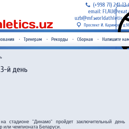
(+998 71) 241-13
email: FLAU@exat.
uzb@mf.worldathletics.o
Проспект И. Каримова д.9
нования
Тренерам
Рекорды
Сборная
Напишите на
нь
3-й день
на стадионе "Динамо" пройдет заключительный день
гр или чемпионата Беларуси.