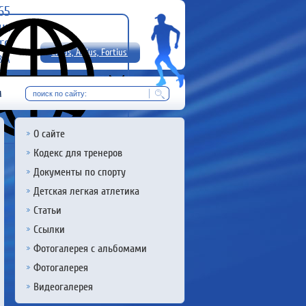
-65
uz
rg
Citius, Altius, Fortius!
8 А
RU
м
О сайте
Кодекс для тренеров
Документы по спорту
Детская легкая атлетика
Статьи
Ссылки
Фотогалерея с альбомами
Фотогалерея
Видеогалерея