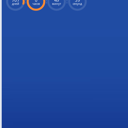
707
0
49
58
:
:
:
дней
часов
минут
секунд