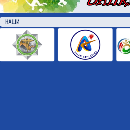
НАШИ П