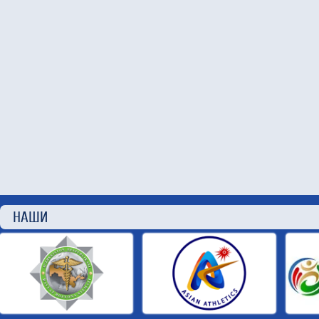
НАШИ П