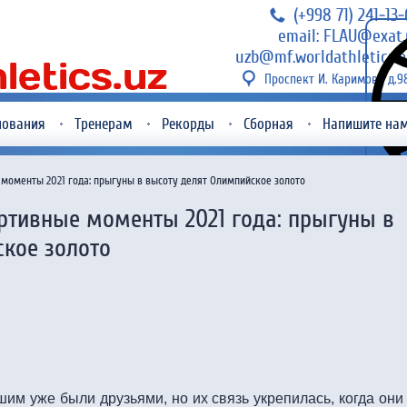
(+998 71) 241-13
email: FLAU@exat.
uzb@mf.worldathletics.o
Проспект И. Каримова д.9
нования
Тренерам
Рекорды
Сборная
Напишите на
оменты 2021 года: прыгуны в высоту делят Олимпийское золото
ртивные моменты 2021 года: прыгуны в
ское золото
м уже были друзьями, но их связь укрепилась, когда они