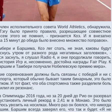
ен исполнительного совета World Athletics, обнаружила,
 Тэгу было принято правило, разрешающее совместное
сем этого не помнил, - признается Коэ. И я внезапно
 за 15 минут до обеда было внесено множество поправок».
бери и Баршима, Коэ лег спать, не зная, каковы будут
снусь утром от разного рода негативных заголовков», -
ся заснуть, я слушал Radio 4, и они продолжали говорить,
тория Игр и, несомненно, достойна награды Fair Play. К
аршим и Тамбери получали Нобелевскую премию мира».
кие соревнования должны быть связаны с победой и ни с
спорта, который обычно бывает таким бинарным, это было
ком. И тот факт, что оба спортсмена также разделили боль
илил их резонанс.
 Олимпиады 2016 года, но за 20 дней до Рио он разорвал
 установить личный рекорд в 2,41 м в Монако. Это было
лось увозить на носилках. Много раз он боялся, что никогда
шим. Баршим всегда заверял его, что так и будет. «Я не