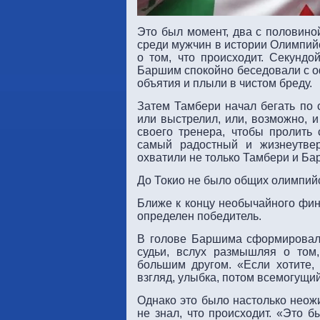
Это был момент, два с половин
среди мужчин в истории Олимпийс
о том, что происходит. Секунд
Баршим спокойно беседовали с оф
объятия и плыли в чистом бреду.
Затем Тамбери начал бегать по с
или выстрелил, или, возможно, и
своего тренера, чтобы пролить 
самый радостный и жизнеутве
охватили не только Тамбери и Ба
До Токио не было общих олимпийск
Ближе к концу необычайного фин
определен победитель.
В голове Баршима сформировала
судьи, вслух размышляя о том
большим другом. «Если хотите,
взгляд, улыбка, потом всемогущи
Однако это было настолько неожи
не знал, что происходит. «Это 