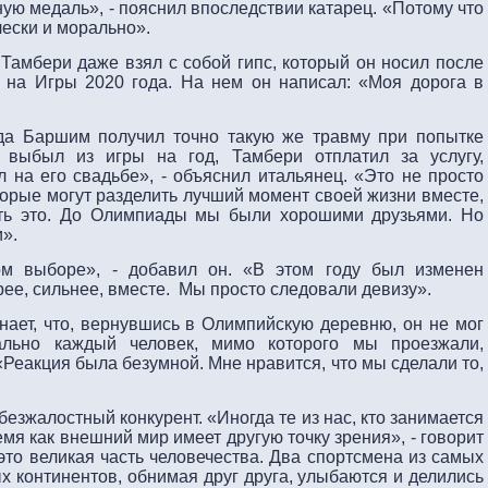
ную медаль», - пояснил впоследствии катарец. «Потому что
чески и морально».
 Тамбери даже взял с собой гипс, который он носил после
, на Игры 2020 года. На нем он написал: «Моя дорога в
гда Баршим получил точно такую ​​же травму при попытке
 выбыл из игры на год, Тамбери отплатил за услугу,
 на его свадьбе», - объяснил итальянец. «Это не просто
оторые могут разделить лучший момент своей жизни вместе,
ать это. До Олимпиады мы были хорошими друзьями. Но
».
м выборе», - добавил он. «В этом году был изменен
ее, сильнее, вместе. Мы просто следовали девизу».
ает, что, вернувшись в Олимпийскую деревню, он не мог
ально каждый человек, мимо которого мы проезжали,
 «Реакция была безумной. Мне нравится, что мы сделали то,
 безжалостный конкурент. «Иногда те из нас, кто занимается
емя как внешний мир имеет другую точку зрения», - говорит
 это великая часть человечества. Два спортсмена из самых
х континентов, обнимая друг друга, улыбаются и делились