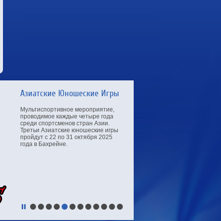
Чемпионат Мира по легкой
атлетике
Чемпионат мира по лёгкой атлетике
2027 года станет 21-м по счёту в
истории данного турнира и пройдёт
с 11 по 19 сентября на
Национальном стадионе в столице
Китая — Пекине. Ранее Пекин уже
принимал мировое первенство по
лёгкой атлетике в 2015 году.