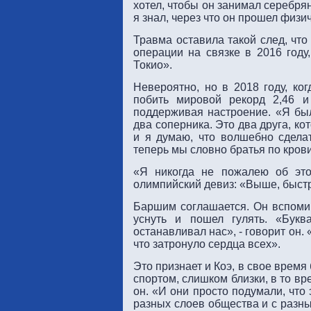
хотел, чтобы он занимал серебря
я знал, через что он прошел физи
Травма оставила такой след, что
операции на связке в 2016 году
Токио».
Невероятно, но в 2018 году, ко
побить мировой рекорд 2,46 и
поддерживая настроение. «Я был
два соперника. Это два друга, к
и я думаю, что волшебно сдел
теперь мы словно братья по крови
«Я никогда не пожалею об это
олимпийский девиз: «Выше, быстр
Баршим соглашается. Он вспомин
уснуть и пошел гулять. «Букв
останавливал нас», - говорит он.
что затронуло сердца всех».
Это признает и Коэ, в свое время
спортом, слишком близки, в то вр
он. «И они просто подумали, что
разных слоев общества и с разны