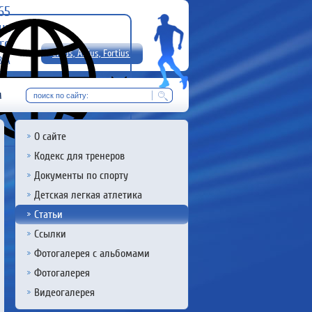
-65
uz
rg
Citius, Altius, Fortius!
8 А
RU
м
О сайте
Кодекс для тренеров
Документы по спорту
Детская легкая атлетика
Статьи
Ссылки
Фотогалерея с альбомами
Фотогалерея
Видеогалерея