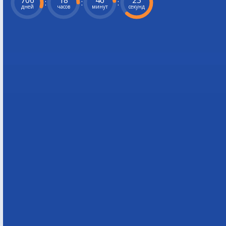
706
18
46
22
:
:
:
дней
часов
минут
секунд