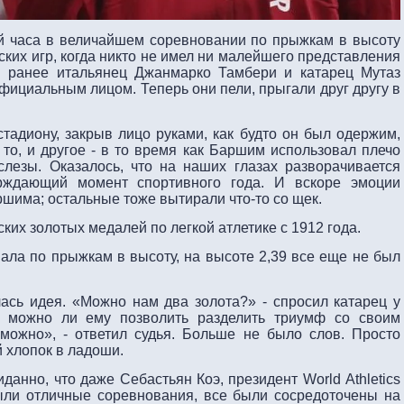
ой часа в величайшем соревновании по прыжкам в высоту
ких игр, когда никто не имел ни малейшего представления
ой ранее итальянец Джанмарко Тамбери и катарец Мутаз
ициальным лицом. Теперь они пели, прыгали друг другу в
тадиону, закрыв лицо руками, как будто он был одержим,
 то, и другое - в то время как Баршим использовал плечо
слезы. Оказалось, что на наших глазах разворачивается
рждающий момент спортивного года. И вскоре эмоции
ршима; остальные тоже вытирали что-то со щек.
их золотых медалей по легкой атлетике с 1912 года.
ала по прыжкам в высоту, на высоте 2,39 все еще не был
сь идея. «Можно нам два золота?» - спросил катарец у
, можно ли ему позволить разделить триумф со своим
 можно», - ответил судья. Больше не было слов. Просто
й хлопок в ладоши.
данно, что даже Себастьян Коэ, президент World Athletics
были отличные соревнования, все были сосредоточены на