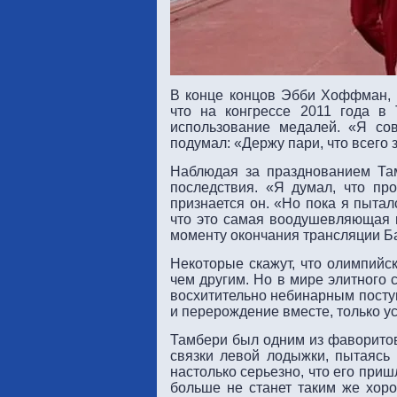
В конце концов Эбби Хоффман, чл
что на конгрессе 2011 года в
использование медалей. «Я сов
подумал: «Держу пари, что всего
Наблюдая за празднованием Там
последствия. «Я думал, что про
признается он. «Но пока я пытал
что это самая воодушевляющая ис
моменту окончания трансляции Б
Некоторые скажут, что олимпийс
чем другим. Но в мире элитного 
восхитительно небинарным поступ
и перерождение вместе, только ус
Тамбери был одним из фаворитов
связки левой лодыжки, пытаясь
настолько серьезно, что его приш
больше не станет таким же хоро