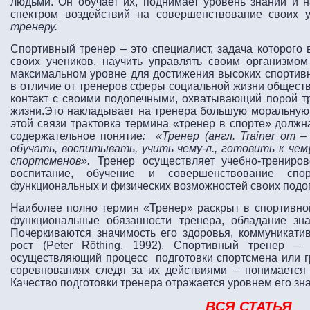
людьми. Он обучает их, поднимает уровень знаний и 
спектром воздействий на совершенствование своих 
тренеру.
Спортивный тренер – это специалист, задача которого 
своих учеников, научить управлять своим организмом
максимальном уровне для достижения высоких спортивны
в отличие от тренеров сферы социальной жизни обществ
контакт с своими подопечными, охватывающий порой т
жизни.Это накладывает на тренера большую моральную 
этой связи трактовка термина «тренер в спорте» должн
содержательное понятие
: «Тренер (англ.
Trainer
от – 
обучать, воспитывать, учить
чему-л., готовить к чем
спортсменов».
Тренер осуществляет учебно-трениро
воспитание, обучение и совершенствование спор
функциональных и физических возможностей своих подо
Наиболее полно термин «Тренер» раскрыт в спортивно
функциональные обязанности тренера, обладание з
Почеркиваются значимость его здоровья, коммуникати
рост (Peter Röthing, 1992). Спортивный тренер –
осуществляющий процесс подготовки спортсмена или гр
соревнованиях следя за их действиями – понимается
Качество подготовки тренера отражается уровнем его зн
ВСЯ СТАТЬЯ