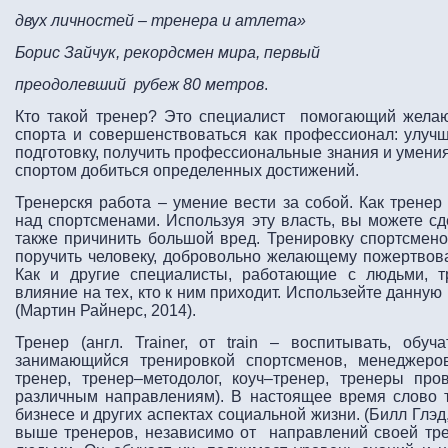
двух личностей – тренера и атлета»
Борис Зайчук, рекордсмен мира, первый
преодолевший рубеж 80 метров
.
Кто такой тренер? Это специалист помогающий жела
спорта и совершенствоваться как профессионал: улуч
подготовку, получить профессиональные знания и умения
спортом добиться определенных достижений.
Тренерскя работа – умение вести за собой. Как тренер
над спортсменами. Используя эту власть, вы можете сд
также причинить большой вред. Тренировку спортсмено
поручить человеку, добровольно желающему пожертвов
Как и другие специалисты, работающие с людьми, т
влияние на тех, кто к ним приходит. Использeйте данную
(Мартин Райнерс, 2014).
Тренер (англ. Trainer, от train – воспитывать, обу
занимающийся тренировкой спортсменов, менеджеров
тренер, тренер–методолог, коуч–тренер, тренеры про
различным направлениям). В настоящее время слово 
бизнесе и других аспектах социальной жизни. (Билл Глэ
выше тренеров, независимо от направлений своей тре