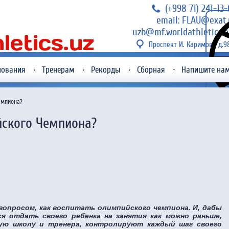
(+998 71) 241-13
email: FLAU@exat.
uzb@mf.worldathletics.o
Проспект И. Каримова д.9
нования
Тренерам
Рекорды
Сборная
Напишите на
емпиона?
йского Чемпиона?
опросом, как воспитать олимпийского чемпиона. И, дабы
я отдать своего ребенка на занятия как можно раньше,
ую школу и тренера, контролируют каждый шаг своего