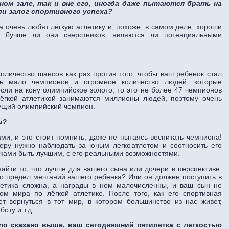
ном зале, так и вне его, иногда даже пытаются брать на
ли залог спортивного успеха?
 очень любят лёгкую атлетику и, похоже, в самом деле, хороши
 Лучше ли они сверстников, являются ли потенциальными
количество шансов как раз против того, чтобы ваш ребенок стал
ь мало чемпионов и огромное количество людей, которые
сли на кону олимпийское золото, то это не более 47 чемпионов
ёгкой атлетикой занимаются миллионы людей, поэтому очень
дущий олимпийский чемпион.
ы?
ми, и это стоит помнить, даже не пытаясь воспитать чемпиона!
еру нужно наблюдать за юным легкоатлетом и соотносить его
тками быть лучшим, с его реальными возможностями.
айти то, что лучше для вашего сына или дочери в перспективе.
то предел мечтаний вашего ребенка? Или он должен поступить в
тлетика сложна, а награды в нем малочисленны, и ваш сын не
ом мира по лёгкой атлетике. После того, как его спортивная
т вернуться в тот мир, в котором большинство из нас живет,
оту и т.д.
ыло сказано выше, ваш сегодняшний пятилетка с легкостью