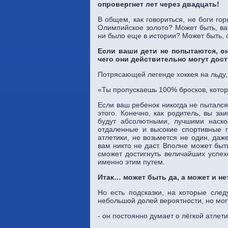
опровергнет лет через двадцать!
В общем, как говориться, не боги го
Олимпийское золото? Может быть, ваш
ни было еще в истории? Может быть, 
Если ваши дети не попытаются, он
чего они действительно могут дост
Потрясающей легенде хоккея на льду,
«Ты пропускаешь 100% бросков, кото
Если ваш ребенок никогда не пытался 
этого. Конечно, как родитель, вы за
будут абсолютными, лучшими наскол
отдаленные и высокие спортивные п
атлетики, не возьмется не один, даж
вам никто не даст. Вполне может быть
сможет достигнуть величайших успех
именно этим путем.
Итак… может быть да, а может и нет
Но есть подсказки, на которые след
небольшой долей вероятности, но могу
- он постоянно думает о лёгкой атлет