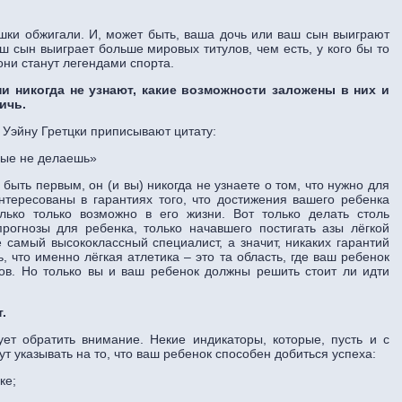
ршки обжигали. И, может быть, ваша дочь или ваш сын выиграют
 сын выиграет больше мировых титулов, чем есть, у кого бы то
они станут легендами спорта.
и никогда не узнают, какие возможности заложены в них и
ичь.
 Уэйну Гретцки приписывают цитату:
рые не делаешь»
быть первым, он (и вы) никогда не узнаете о том, что нужно для
интересованы в гарантиях того, что достижения вашего ребенка
ько только возможно в его жизни. Вот только делать столь
рогнозы для ребенка, только начавшего постигать азы лёгкой
е самый высококлассный специалист, а значит, никаких гарантий
, что именно лёгкая атлетика – это та область, где ваш ребенок
ов. Но только вы и ваш ребенок должны решить стоит ли идти
.
ует обратить внимание. Некие индикаторы, которые, пусть и с
т указывать на то, что ваш ребенок способен добиться успеха:
ике;