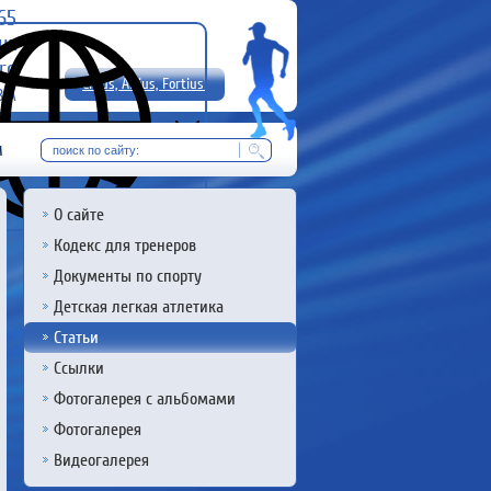
-65
uz
rg
Citius, Altius, Fortius!
8 А
RU
м
О сайте
Кодекс для тренеров
Документы по спорту
Детская легкая атлетика
Статьи
Ссылки
Фотогалерея с альбомами
Фотогалерея
Видеогалерея