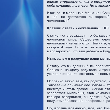
юного спортсмена, как в спортив
себя функции тренера. Но в этом 
Итак, ваши маленькие Маша или Саша
в ней, но достаточно ли хороши?
чемпионами?
Краткий ответ - к сожалению… НЕТ.
Статистика утверждает, что большее 
чемпионом мира. Существует очен
чемпионами не являются. Помните, е
каждые 4 года. Но в то же время л
маловероятно, что ваш ребенок – бу
Итак, зачем я разрушаю ваши мечт
Потому что вы должны быть реалиста
Серьезно, каждому родителю и трен
усилия и старания, связанные с попы
Особенно важно вам, как родителю, н
Завоевание олимпийского золота – э
институт и стать врачом? Лёгкая а
заработает миллионы, став чемпион
карьера завершится, он должен буде
получить образование, профессию, раб
Но, вполне возможно, все, что б