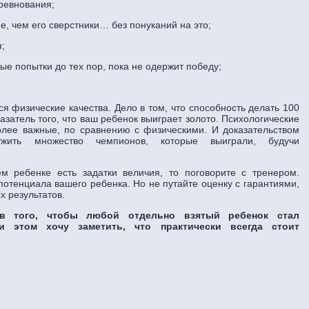
оревнования;
е, чем его сверстники… без понуканий на это;
я;
ые попытки до тех пор, пока не одержит победу;
ся физические качества. Дело в том, что способность делать 100
казатель того, что ваш ребенок выиграет золото. Психологические
олее важные, по сравнению с физическими. И доказательством
ужить множество чемпионов, которые выиграли, будучи
ем ребенке есть задатки величия, то поговорите с тренером.
потенциала вашего ребенка. Но не путайте оценку с гарантиями,
 результатов.
в того, чтобы любой отдельно взятый ребенок стал
и этом хочу заметить, что практически всегда стоит