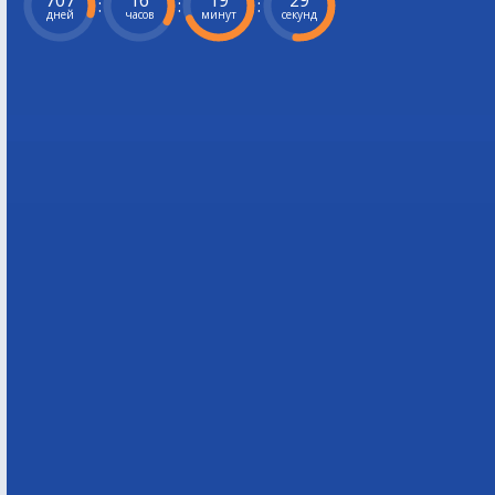
707
16
19
28
:
:
:
дней
часов
минут
секунд