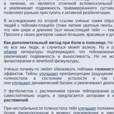
в лечении, но является отличной вспомогательной
и увеличивает подвижность травмированного сустав
позволяет раньше приступить к активной реабилитации.
В исследовании по второй ссылке учёные также обр
людей с тейпами-плацебо (тоже липкие цветные ленты,
что чем шире и длиннее был ненастоящий тейп — тем
Просите у своих докторов самые большие, красивые и д
Как дополнительный метод при боли в пояснице.
Не 
но все мы люди, и случиться может всякое. Ну и р
обзоре
литературы подтверждают, что тейпирован
увеличивает подвижность и выносливость. Но не м
физиотерапии и лечебной физкультуры.
Учёные почему-то любят обклеивать тейпами
голеност
эффектов. Тейпы
улучшают
проприоцепцию (ощущение т
голеностопа в состоянии усталости и так п
они
улучшают
динамический баланс и увеличивают диапа
У футболистов с растяжением связок тейпирование
п
самостоятельно ходить и предлагается авторами в 
растяжений
.
При нестабильности голеностопа тейп
улучшает
положени
более физиологичным в момент приземления и умен