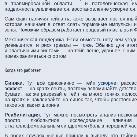
в травмированной области — и патологическая им
подвижность увеличивается, восстановление ускоряется.
Сам факт наличия тейпа на коже вызывает постоянный
которая начинает в ответ слать тормозные импульсы и
зоны. Похожим образом работает перцовый пластырь и Ф
Механическая поддержка. Если обмотать ногу чем угод
уменьшится, и риск травмы — тоже. Обычно для этого
и эластичными бинтами — но тейп легче, удобнее, с ним
помех заниматься спортом.
Когда это работает
Синяки.
Тут всё однозначно — тейп
ускоряет
рассас
эффект — на краях ленты, поэтому вспоминайте детство
бумаги, так же разрезайте тейп на много тонких поло
на краях и наклеивайте на синяк так, чтобы расстоян
такое же, как их ширина.
Реабилитация.
Тут
можно посмотреть анализ несколь
просто любопытное исследование влияния
с пателлофеморальным синдромом (боль в передней част
В обоих случаях учёные пришли к выводу, что тейпир