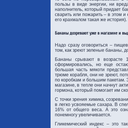
пользы в виде энергии, ни вред
наполнитель, который придает ба
сварить или пожарить – в этом и
его крахмалом такая же история).
Бананы дозревают уже в магазине и выд
Надо сразу оговориться – пищев
том, как зреют зеленые бананы, 
Бананы срывают в возрасте 1
сформировались, но еще остаю
большая часть мякоти представ
трюме корабля, они не зреют, по
по коробкам и большим пакетам. Э
магазине, в тепле они начнут акти
гормона, который помогает им ско
С точки зрения химика, созреван
в легко усвояемые сахара. В сп
16% от общего веса. А это озн
понемногу увеличивается.
Гликемический индекс – это та