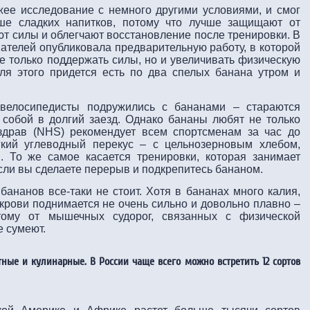
ее исследование с немного другими условиями, и смог
чше сладких напитков, потому что лучше защищают от
т силы и облегчают восстановление после тренировки. В
вателей опубликовала предварительную работу, в которой
е только поддержать силы, но и увеличивать физическую
ля этого придется есть по два спелых банана утром и
велосипедисты подружились с бананами – стараются
с собой в долгий заезд. Однако бананы любят не только
здрав (NHS) рекомендует всем спортсменам за час до
гкий углеводный перекус – с цельнозерновым хлебом,
 То же самое касается тренировки, которая занимает
если вы сделаете перерыв и подкрепитесь бананом.
ананов все-таки не стоит. Хотя в бананах много калия,
в крови поднимается не очень сильно и довольно плавно –
тому от мышечных судорог, связанных с физической
е сумеют.
тные и кулинарные. В России чаще всего можно встретить 12 сортов