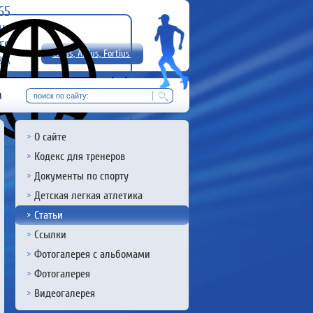
-65
uz
rg
Citius, Altius, Fortius!
8 А
RU
м
О сайте
Кодекс для тренеров
Документы по спорту
Детская легкая атлетика
Статьи
Ссылки
Фотогалерея с альбомами
Фотогалерея
Видеогалерея