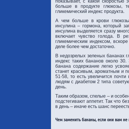
показывает, с какой скоростью
больше в продукте глюкозы, 
гликемический индекс продукта.
А чем больше в крови глюкозы
инсулина – гормона, который за
инсулина выделяется сразу много
включает чувство голода. В ре
гликемическим индексом, вскоре
деле более чем достаточно.
В недозрелых зеленых бананах г
индекс таких бананов около 30.
банана содержание легко усвояе
станет красивым, ароматным и п
51-58, то есть увеличится почти
людям с диабетом 2 типа советую
день.
Таким образом, спелые – и особе
подстегивают аппетит. Так что б
в день – иначе есть шанс переест
Чем заменить бананы, если они вам не