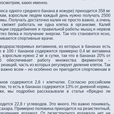
посмотрим, каких именно.
 веса одного среднего банана в кожуре) приходится 358 мг
мам, взрослым людям каждый день нужно получать 2500
ормы. Получать достаточно калия не просто важно, а очень
 сможет работать ни одна клетка в организме. Калий
яции сердцебиения и правильной работы мышц и нервов
тез белка и получение энергии. Так что становится ясно,
риваются спортивные врачи.
водорастворимых витаминов, из которых в бананах есть
о в 100 г бананов содержится примерно 0,4 мг витамина
 взрослым нужно 2 мг в сутки, так что в бананах 20% от
6 обеспечивает работу множества ферментов –
реакций, часть из которых регулирует деление клеток. Так
й важно всем – но особенно он пригодится спортсменам в
нов содержится 2,6 г клетчатки. Согласно российским
тки, то есть в бананах содержится 13% от дневной нормы.
тки, мы подробно рассказывали в статье «Вредно ли
одится 22,8 г углеводов. Это много. Но важно понимать,
– сахара. Примерно половина приходится на резистентный,
ишечнике крахмал. От резистентного крахмала нет ни