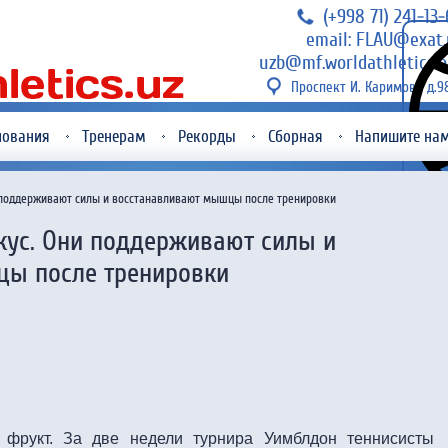
(+998 71) 241-13
email: FLAU@exat.
uzb@mf.worldathletics.o
Проспект И. Каримова д.9
нования
Тренерам
Рекорды
Сборная
Напишите на
 поддерживают силы и восстанавливают мышцы после тренировки
кус. Они поддерживают силы и
ы после тренировки
фрукт. За две недели турнира Уимблдон теннисисты