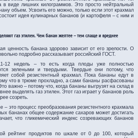
а в виде лишних килограммов. Это просто нейтральный
нану объем. Усвоить его можно, только если этот крахмал
 состоит идея кулинарных бананов (и картофеля – с ним и
еляют газ этилен. Чем банан желтее – тем слаще и вреднее
ая ценность банана здорово зависит от его зрелости. О
довольно подробно рассказывает российский ГОСТ.
1-12 недель – то есть когда плоды уже полностью
тся зелеными и твердыми. Твердые они потому, что
ляет собой резистентный крахмал. Пока бананы едут в
тому что в трюме прохладно, а сами бананы расфасованы
то важно – потому что, когда бананы выгрузят на склад в
внее выделять газ этилен. Этот газ играет у бананов роль
рее созреть.
ие – это процесс преобразования резистентного крахмала
елых бананах общее содержание сахаров может достигать
ачает, что гликемический индекс созревающих бананов
кой рейтинг продуктов по шкале от 0 до 100, который