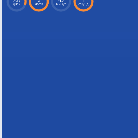
707
2
49
0
:
:
:
дней
часов
минут
секунд