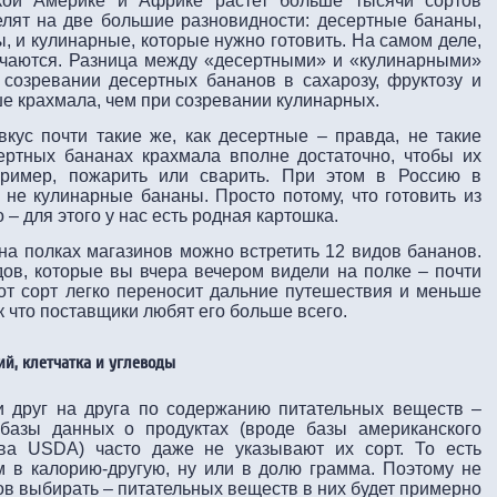
кой Америке и Африке растет больше тысячи сортов
лят на две большие разновидности: десертные бананы,
, и кулинарные, которые нужно готовить. На самом деле,
ичаются. Разница между «десертными» и «кулинарными»
 созревании десертных бананов в сахарозу, фруктозу и
ше крахмала, чем при созревании кулинарных.
ус почти такие же, как десертные – правда, не такие
ертных бананах крахмала вполне достаточно, чтобы их
ример, пожарить или сварить. При этом в Россию в
 не кулинарные бананы. Просто потому, что готовить из
 – для этого у нас есть родная картошка.
на полках магазинов можно встретить 12 видов бананов.
ов, которые вы вчера вечером видели на полке – почти
т сорт легко переносит дальние путешествия и меньше
к что поставщики любят его больше всего.
ий, клетчатка и углеводы
 друг на друга по содержанию питательных веществ –
 базы данных о продуктах (вроде базы американского
тва USDA) часто даже не указывают их сорт. То есть
ем в калорию-другую, ну или в долю грамма. Поэтому не
ов выбирать – питательных веществ в них будет примерно