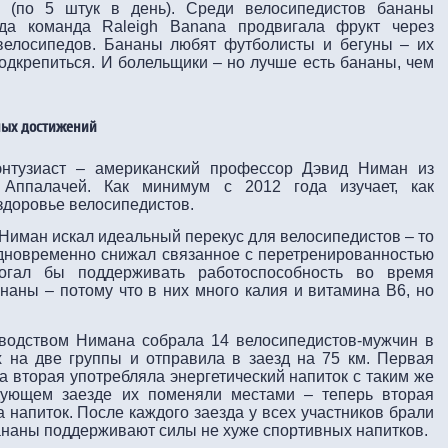
 (по 5 штук в день). Среди велосипедистов бананы
гда команда Raleigh Banana продвигала фрукт через
велосипедов. Бананы любят футболисты и бегуны – их
подкрепиться. И болельщики – но лучше есть бананы, чем
вных достижений
нтузиаст – американский профессор Дэвид Ниман из
а Аппалачей. Как минимум с 2012 года изучает, как
здоровье велосипедистов.
Ниман искал идеальный перекус для велосипедистов – то
 одновременно снижал связанное с перетренированностью
гал бы поддерживать работоспособность во время
наны – потому что в них много калия и витамина В6, но
оводством Нимана собрала 14 велосипедистов-мужчин в
их на две группы и отправила в заезд на 75 км. Первая
 а вторая употребляла энергетический напиток с таким же
дующем заезде их поменяли местами – теперь вторая
а напиток. После каждого заезда у всех участников брали
бананы поддерживают силы не хуже спортивных напитков.