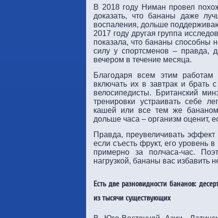
В 2018 году Ниман провел похож
доказать, что бананы даже лу
воспаления, дольше поддерживаю
2017 году другая группа исследо
показала, что бананы способны н
силу у спортсменов – правда, д
вечером в течение месяца.
Благодаря всем этим работам 
включать их в завтрак и брать 
велосипедисты. Британский мин
тренировки устраивать себе ле
кашей или все тем же бананом.
дольше часа – организм оценит, 
Правда, преувеличивать эффект б
если съесть фрукт, его уровень 
примерно за полчаса-час. Поэ
нагрузкой, бананы вас избавить н
Есть две разновидности бананов: десер
из тысячи существующих