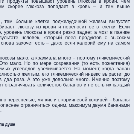
 эти продукты повышают уровень глюкозы в крови. Чем
тем скорее глюкоза попадает в кровь – и тем выше
, тем больше клетки поджелудочной железы выпустят
бирает глюкозу из крови и переносит ее в клетки. Если
, уровень глюкозы в крови резко падает, а мозг в панике
зультате человек, который поел продуктов с высоким
 снова захочет есть – даже если калорий ему на самом
люкозы мало, а крахмала много – поэтому гликемический
 Это мало. Но по мере созревания (то есть пожелтения)
мых углеводов увеличивается. На момент, когда банан
олностью желтым, его гликемический индекс вырастет до
 в два раза. А это уже довольно много. Именно поэтому
т ограничивать количество бананов и не есть их каждый
нно переспелые, мягкие и с коричневой кожицей – бананы
езопаснее ограничиться одним, максимум двумя бананами
ь.
 по душе