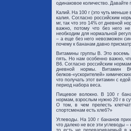
одинаковое количество. Давайте 
Калий. На 100 г (это чуть меньше
калия. Согласно российским нор
мг, так что это 14% от дневной н
важно, потому что без него не
необходим для нормальной регул
– а еще без него невозможен син
почему к бананам давно присмат
Витамины группы В. Это восемь 
пять. Но нам особенно важно, чт
В6. Согласно российским нормам,
дневной нормы. Витамин В
белков-«ускорителей» химических 
что получать этот витамин с едо
период набора веса.
Пищевое волокно. В 100 г бана
нормам, взрослым нужно 20 г в су
О том, в чем прелесть клетча
спортсменам есть хлеб?»
Углеводы. На 100 г бананов прих
что далеко не все эти углеводы 
то есть не перевариваемый в к