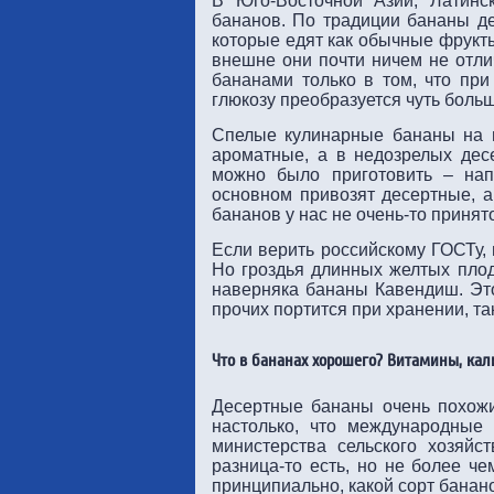
В Юго-Восточной Азии, Латинс
бананов. По традиции бананы де
которые едят как обычные фрукты
внешне они почти ничем не отл
бананами только в том, что при
глюкозу преобразуется чуть боль
Спелые кулинарные бананы на вк
ароматные, а в недозрелых дес
можно было приготовить – нап
основном привозят десертные, а
бананов у нас не очень-то принято
Если верить российскому ГОСТу, 
Но гроздья длинных желтых плод
наверняка бананы Кавендиш. Это
прочих портится при хранении, та
Что в бананах хорошего? Витамины, кал
Десертные бананы очень похожи
настолько, что международные
министерства сельского хозяйс
разница-то есть, но не более ч
принципиально, какой сорт банан