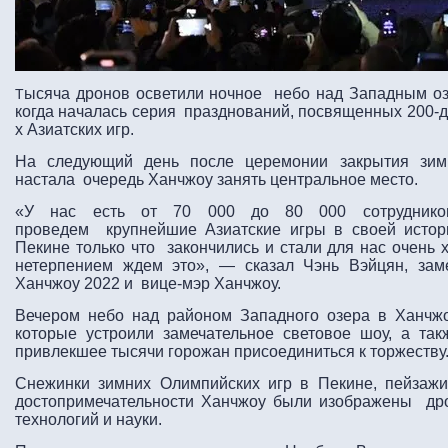
ысяча дронов осветили ночное небо над Западным о
Т
когда началась серия празднований, посвященных 200-д
х Азиатских игр.
На следующий день после церемонии закрытия зим
настала очередь Ханчжоу занять центральное место.
«У нас есть от 70 000 до 80 000 сотруднико
проведем крупнейшие Азиатские игры в своей истор
Пекине только что закончились и стали для нас очень
нетерпением ждем это», — сказал Чэнь Вэйцян, заме
Ханчжоу 2022 и вице-мэр Ханчжоу.
Вечером небо над районом Западного озера в Ханчж
которые устроили замечательное световое шоу, а та
привлекшее тысячи горожан присоединиться к торжеству
Снежинки зимних Олимпийских игр в Пекине, пейзаж
достопримечательности Ханчжоу были изображены др
технологий и науки.