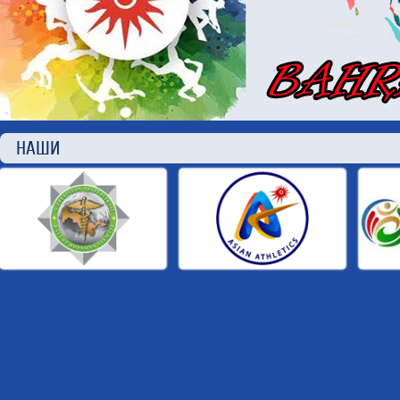
НАШИ П