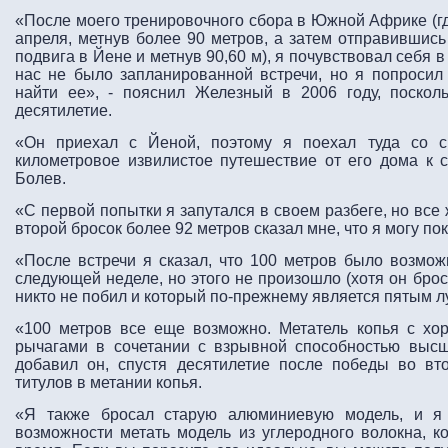
«После моего тренировочного сбора в Южной Африке (гд
апреля, метнув более 90 метров, а затем отправившись
подвига в Йене и метнув 90,60 м), я почувствовал себя
нас не было запланированной встречи, но я попроси
найти ее», - пояснил Железный в 2006 году, поскол
десятилетие.
«Он приехал с Йеной, поэтому я поехал туда со с
километровое извилистое путешествие от его дома к 
Болев.
«С первой попытки я запутался в своем разбеге, но все
второй бросок более 92 метров сказал мне, что я могу по
«После встречи я сказал, что 100 метров было возмож
следующей неделе, но этого не произошло (хотя он брос
никто не побил и который по-прежнему является пятым л
«100 метров все еще возможно. Метатель копья с х
рычагами в сочетании с взрывной способностью высше
добавил он, спустя десятилетие после победы во вт
титулов в метании копья.
«Я также бросал старую алюминиевую модель, и я
возможности метать модель из углеродного волокна, к