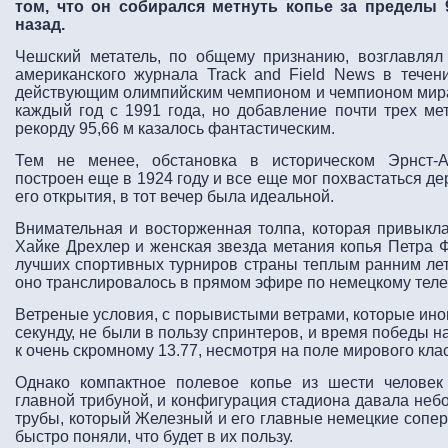
том, что он собирался метнуть копье за пределы 
назад.
Чешский метатель, по общему признанию, возглавлял
американского журнала Track and Field News в течен
действующим олимпийским чемпионом и чемпионом мира,
каждый год с 1991 года, но добавление почти трех ме
рекорду 95,66 м казалось фантастическим.
Тем не менее, обстановка в историческом Эрнст-А
построен еще в 1924 году и все еще мог похвастаться 
его открытия, в тот вечер была идеальной.
Внимательная и восторженная толпа, которая привыкла 
Хайке Дрехлер и женская звезда метания копья Петра Ф
лучших спортивных турниров страны теплым ранним летн
оно транслировалось в прямом эфире по немецкому тел
Ветреные условия, с порывистыми ветрами, которые иног
секунду, не были в пользу спринтеров, и время победы 
к очень скромному 13.77, несмотря на поле мирового кла
Однако компактное полевое копье из шести человек
главной трибуной, и конфигурация стадиона давала не
трубы, который Железный и его главные немецкие сопер
быстро поняли, что будет в их пользу.