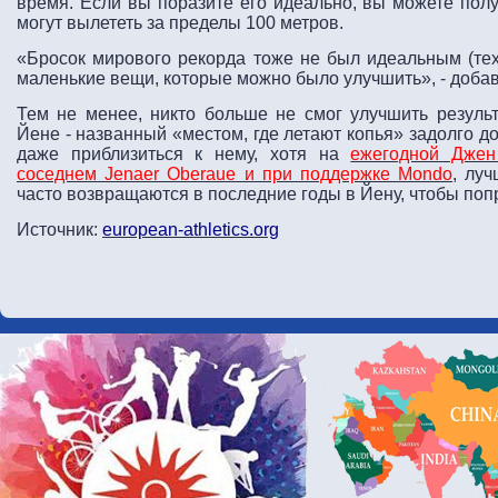
время. Если вы поразите его идеально, вы можете полу
могут вылететь за пределы 100 метров.
«Бросок мирового рекорда тоже не был идеальным (техн
маленькие вещи, которые можно было улучшить», - добав
Тем не менее, никто больше не смог улучшить резуль
Йене - названный «местом, где летают копья» задолго д
даже приблизиться к нему, хотя на
ежегодной Джен
соседнем Jenaer Oberaue и при поддержке Mondo
, лу
часто возвращаются в последние годы в Йену, чтобы поп
Источник:
european-athletics.org