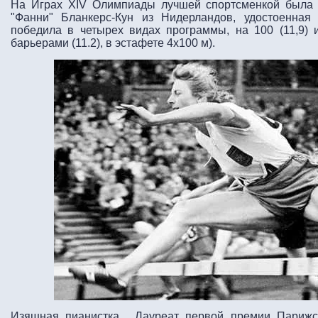
На Играх XIV Олимпиады лучшей спортсменкой была 
"Фанни" Бланкерс-Кун из Нидерландов, удостоенная
победила в четырех видах программы, на 100 (11,9) и
барьерами (11.2), в эстафете 4х100 м).
Изящная пианистка, Лауреат первой премии Парижс