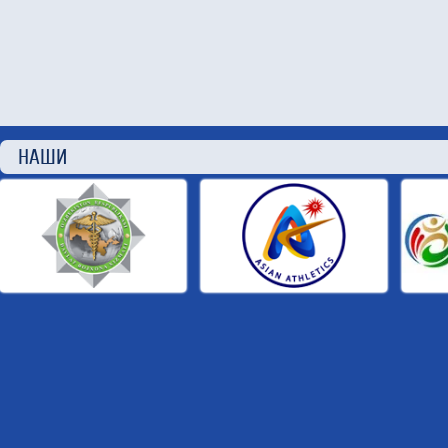
НАШИ П