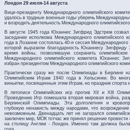
Лондон 29 июля-14 августа
Вице-президенту Международного олимпийского комит
удалось в трудные военные годы уберечь Международный
и возродить деятельность Международного олимпийского
В августе 1945 года Юханнес Зигфрид Эдстрем созвал
заседание исполкома Международного олимпийского ко
года в Лозанне состоялась 40-я сессия Международного 
которой выразили благодарность Юханнесу Зигфриду 
время войны, позволившую сохранить олимпийское
Международного олимпийского комитета Юханнес Зи
избран президентом Международного олимпийского коми
Практически сразу же после Олимпиады в Берлине н
Олимпийским Играм 1940 года в Хельсинки. Во мно
виньетки, посвященные этим Играм, но праздник спорта н
В летописи Олимпийских игр против XII и XIII Олимп
Проведению Игр помешала вторая мировая война, разр
Берлинской Олимпиады. Эта долголетняя и кровопр
глубокую ненависть между народами, что возрождение
невозможным. Двенадцать лет не загорался олимпийски
заключен мир, МОК тотчас же принял решение провести
на столицу Англии - Лондон. Именно там должна была
года.