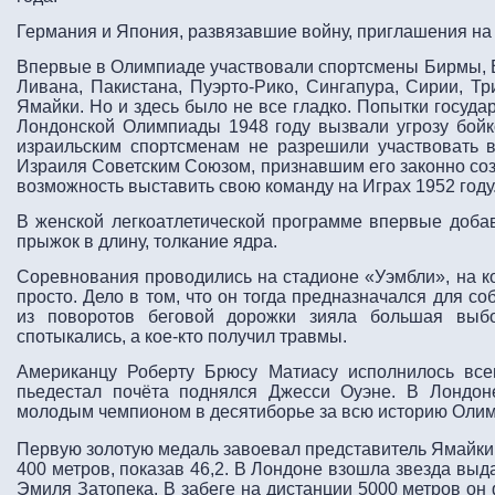
Германия и Япония, развязавшие войну, приглашения на
Впервые в Олимпиаде участвовали спортсмены Бирмы, В
Ливана, Пакистана, Пуэрто-Рико, Сингапура, Сирии, Т
Ямайки. Но и здесь было не все гладко. Попытки госуда
Лондонской Олимпиады 1948 году вызвали угрозу бойк
израильским спортсменам не разрешили участвовать в
Израиля Советским Союзом, признавшим его законно соз
возможность выставить свою команду на Играх 1952 году
В женской легкоатлетической программе впервые доба
прыжок в длину, толкание ядра.
Соревнования проводились на стадионе «Уэмбли», на к
просто. Дело в том, что он тогда предназначался для с
из поворотов беговой дорожки зияла большая выбо
спотыкались, а кое-кто получил травмы.
Американцу Роберту Брюсу Матиасу исполнилось всег
пьедестал почёта поднялся Джесси Оуэне. В Лондон
молодым чемпионом в десятиборье за всю историю Олимп
Первую золотую медаль завоевал представитель Ямайки 
400 метров, показав 46,2. В Лондоне взошла звезда вы
Эмиля Затопека. В забеге на дистанции 5000 метров он