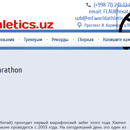
(+998 71) 241-13
email: FLAU@exat.
uzb@mf.worldathletics.o
Проспект И. Каримова д.9
нования
Тренерам
Рекорды
Сборная
Напишите на
arathon
Китай) проходит первый марафонский забег этого года Xiamen
ямыне проводится с 2003 года. На сегодняшний день это один из