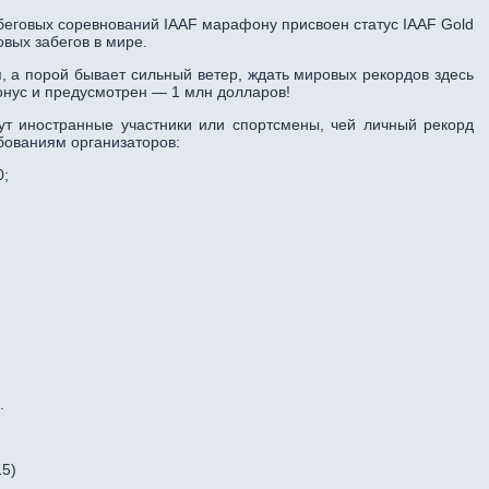
беговых соревнований IAAF марафону присвоен статус IAAF Gold
овых забегов в мире.
, а порой бывает сильный ветер, ждать мировых рекордов здесь
онус и предусмотрен — 1 млн долларов!
ут иностранные участники или спортсмены, чей личный рекорд
бованиям организаторов:
0;
.
15)