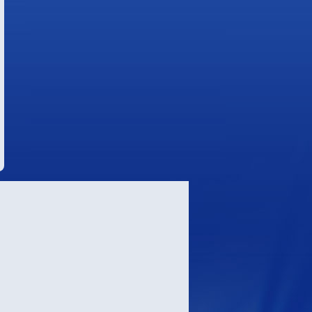
Чемпионат мира в
помещении 2026
В польском городе Куявско-Поморье
в 2026 году с 20 по 22 марта
пройдет чемпионат мира по легкой
атлетике в помещении.