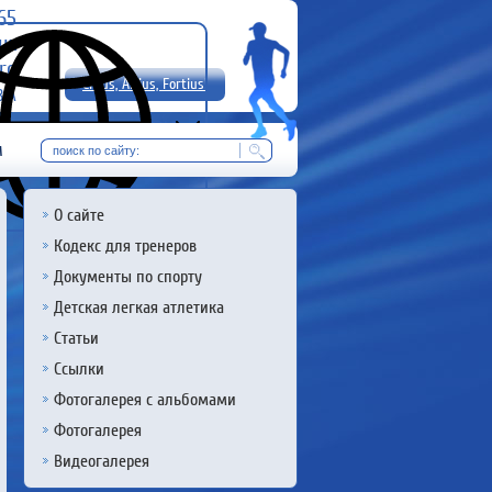
-65
uz
rg
Citius, Altius, Fortius!
8 А
RU
м
О сайте
Кодекс для тренеров
Документы по спорту
Детская легкая атлетика
Статьи
Ссылки
Фотогалерея с альбомами
Фотогалерея
Видеогалерея