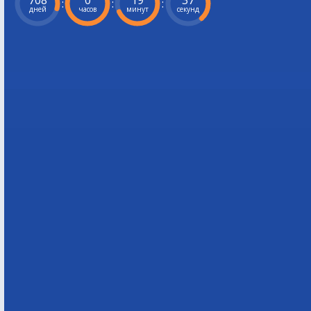
708
0
19
36
:
:
:
дней
часов
минут
секунд