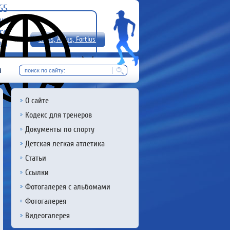
-65
uz
rg
Citius, Altius, Fortius!
8 А
RU
м
О сайте
Кодекс для тренеров
Документы по спорту
Детская легкая атлетика
Статьи
Ссылки
Фотогалерея с альбомами
Фотогалерея
Видеогалерея