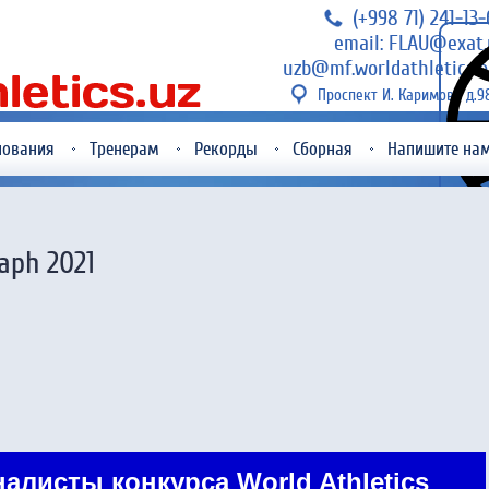
(+998 71) 241-13
email: FLAU@exat.
uzb@mf.worldathletics.o
Проспект И. Каримова д.9
нования
Тренерам
Рекорды
Сборная
Напишите на
1
aph 2021
листы конкурса World Athletics