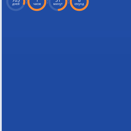
705
1
31
7
:
:
:
дней
часов
минут
секунд