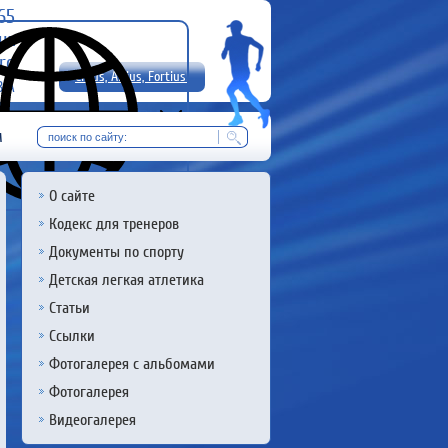
-65
uz
rg
Citius, Altius, Fortius!
8 А
RU
м
О сайте
Кодекс для тренеров
Документы по спорту
Детская легкая атлетика
Статьи
Ссылки
Фотогалерея с альбомами
Фотогалерея
Видеогалерея