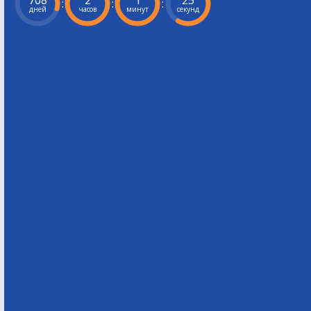
708
2
1
24
:
:
:
дней
часов
минут
секунд