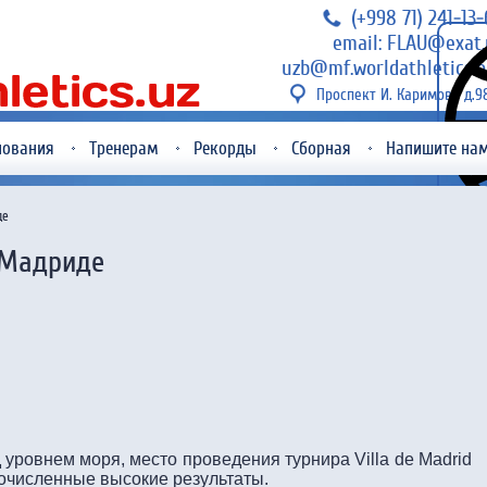
(+998 71) 241-13
email: FLAU@exat.
uzb@mf.worldathletics.o
Проспект И. Каримова д.9
нования
Тренерам
Рекорды
Сборная
Напишите на
де
 Мадриде
 уровнем моря, место проведения турнира Villa de Madrid
гочисленные высокие результаты.