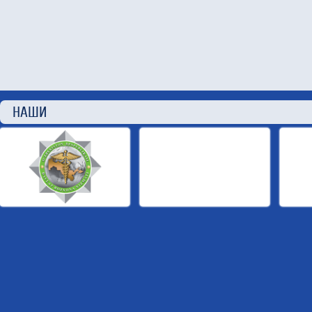
НАШИ П