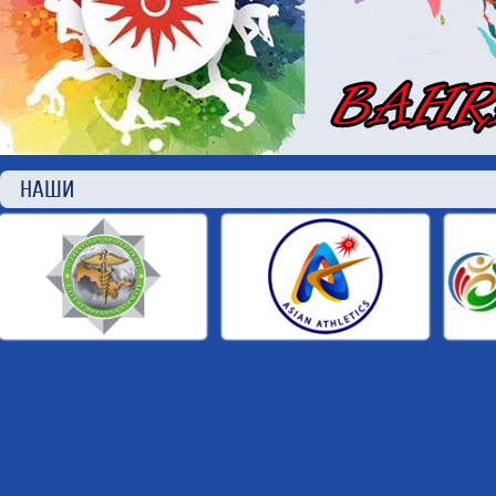
НАШИ П