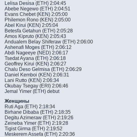
Lelisa Desisa (ETH) 2:04:45
Abebe Negewo (ETH) 2:04:51
Evans Chebet (KEN) 2:05:00
Philemon Rono (KEN) 2:05:00
Abel Kirui (KEN) 2:05:04
Betesfa Getahun (ETH) 2:05:28
Amos Kipruto (KEN) 2:05:43
Andualem Belay Shiferaw (ETH) 2:06:00
Ashenafi Moges (ETH) 2:06:12
Abdi Nageeye (NED) 2:06:17
Tsedat Ayana (ETH) 2:06:18
Geoffrey Kirui (KEN) 2:06:27
Chalu Deso Gelmisa (ETH) 2:06:29
Daniel Kemboi (KEN) 2:06:31
Lani Rutto (KEN) 2:06:34
Okubay Tsegay (ERI) 2:06:46
Jemal Yimer (ETH) debut
Женщины
Ruti Aga (ETH) 2:18:34
Birhane Dibaba (ETH) 2:18:35
Degitu Azimeraw (ETH) 2:19:26
Zeineba Yimer (ETH) 2:19:28
Tigist Girma (ETH) 2:19:52
Meskerem Assefa (ETH) 2:20:36