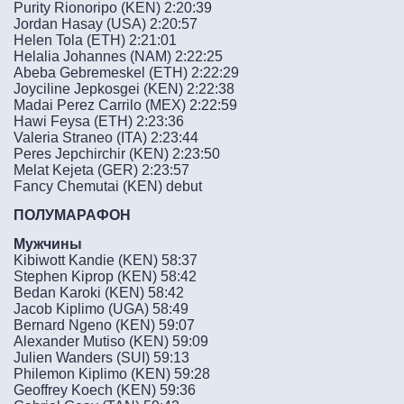
Purity Rionoripo (KEN) 2:20:39
Jordan Hasay (USA) 2:20:57
Helen Tola (ETH) 2:21:01
Helalia Johannes (NAM) 2:22:25
Abeba Gebremeskel (ETH) 2:22:29
Joyciline Jepkosgei (KEN) 2:22:38
Madai Perez Carrilo (MEX) 2:22:59
Hawi Feysa (ETH) 2:23:36
Valeria Straneo (ITA) 2:23:44
Peres Jepchirchir (KEN) 2:23:50
Melat Kejeta (GER) 2:23:57
Fancy Chemutai (KEN) debut
ПОЛУМАРАФОН
Мужчины
Kibiwott Kandie (KEN) 58:37
Stephen Kiprop (KEN) 58:42
Bedan Karoki (KEN) 58:42
Jacob Kiplimo (UGA) 58:49
Bernard Ngeno (KEN) 59:07
Alexander Mutiso (KEN) 59:09
Julien Wanders (SUI) 59:13
Philemon Kiplimo (KEN) 59:28
Geoffrey Koech (KEN) 59:36