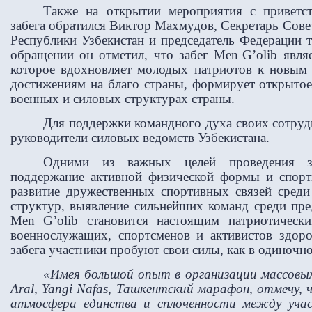
Также на открытии мероприятия с приветс
забега обратился Виктор Махмудов, Секретарь Сове
Республики Узбекистан и председатель Федерации т
обращении он отметил, что забег
Men
G
’
olib
являе
которое вдохновляет молодых патриотов к новым
достижениям на благо страны, формирует открытое
военных и силовых структурах страны.
Для поддержки командного духа своих сотрудн
руководители силовых ведомств Узбекистана.
Одними из важных целей проведения 
поддержание активной физической формы и спорт
развитие дружественных спортивных связей сред
структур, выявление сильнейших команд среди пре
Men G’olib становится настоящим патриотичес
военнослужащих, спортсменов и активистов здор
забега участники пробуют свои силы, как в одиночно
«Имея большой опыт в организации массовых 
Aral, Yangi Nafas, Ташкентский марафон, отмечу, 
атмосфера единства и сплоченности между уча